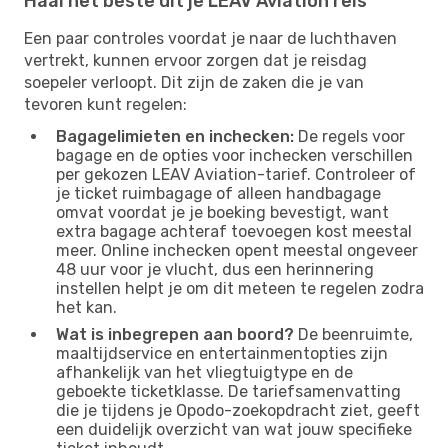
Haal het beste uit je LEAV Aviation reis
Een paar controles voordat je naar de luchthaven
vertrekt, kunnen ervoor zorgen dat je reisdag
soepeler verloopt. Dit zijn de zaken die je van
tevoren kunt regelen:
Bagagelimieten en inchecken:
De regels voor
bagage en de opties voor inchecken verschillen
per gekozen LEAV Aviation-tarief. Controleer of
je ticket ruimbagage of alleen handbagage
omvat voordat je je boeking bevestigt, want
extra bagage achteraf toevoegen kost meestal
meer. Online inchecken opent meestal ongeveer
48 uur voor je vlucht, dus een herinnering
instellen helpt je om dit meteen te regelen zodra
het kan.
Wat is inbegrepen aan boord?
De beenruimte,
maaltijdservice en entertainmentopties zijn
afhankelijk van het vliegtuigtype en de
geboekte ticketklasse. De tariefsamenvatting
die je tijdens je Opodo-zoekopdracht ziet, geeft
een duidelijk overzicht van wat jouw specifieke