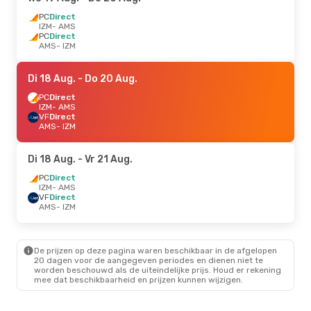
PC
Direct
IZM
- AMS
PC
Direct
AMS
- IZM
Di 18 Aug.
- Do 20 Aug.
PC
Direct
IZM
- AMS
VF
Direct
AMS
- IZM
Di 18 Aug.
- Vr 21 Aug.
PC
Direct
IZM
- AMS
VF
Direct
AMS
- IZM
De prijzen op deze pagina waren beschikbaar in de afgelopen
20 dagen voor de aangegeven periodes en dienen niet te
worden beschouwd als de uiteindelijke prijs. Houd er rekening
mee dat beschikbaarheid en prijzen kunnen wijzigen.