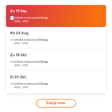
Zo 18 Okt.
Za 19 Sep.
- Zo 18 Okt.
Citilink Indonesia
Citilink Indonesia
1 Stop
1 Stop
AMQ
AMQ
- DPS
- DPS
Batik Air
1 Stop
DPS
- AMQ
Ma 24 Aug.
Zo 25 Okt.
Citilink Indonesia
- Za 31 Okt.
1 Stop
AMQ
- DPS
Citilink Indonesia
1 Stop
AMQ
- DPS
Batik Air
1 Stop
Zo 18 Okt.
DPS
- AMQ
Citilink Indonesia
1 Stop
AMQ
- DPS
Di 20 Okt.
Citilink Indonesia
1 Stop
AMQ
- DPS
Bekijk meer