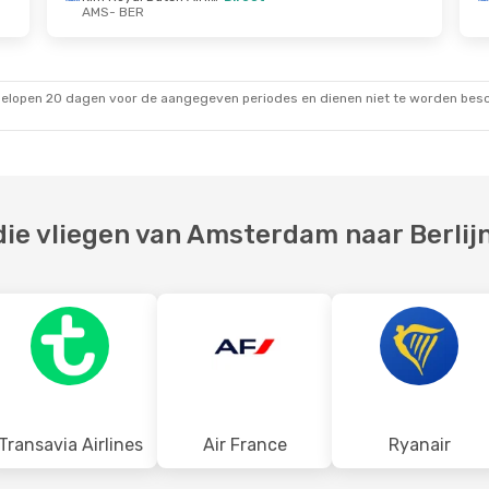
AMS
- BER
 Vr 30 Okt.
Za 10 Okt.
- Za 10 Okt.
Klm Royal Dutch Airlines
Klm Royal Dutch Airlines
Direct
gelopen 20 dagen voor de aangegeven periodes en dienen niet te worden besch
AMS
- BER
Klm Royal Dutch Airlines
Klm Royal Dutch Airlines
Direct
BER
- AMS
ie vliegen van Amsterdam naar Berlij
Transavia Airlines
Air France
Ryanair