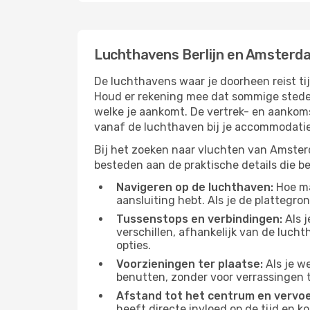
Luchthavens Berlijn en Amsterd
De luchthavens waar je doorheen reist ti
Houd er rekening mee dat sommige steden
welke je aankomt. De vertrek- en aankoms
vanaf de luchthaven bij je accommodatie 
Bij het zoeken naar vluchten van Amsterd
besteden aan de praktische details die bep
Navigeren op de luchthaven:
Hoe mak
aansluiting hebt. Als je de plattegron
Tussenstops en verbindingen:
Als j
verschillen, afhankelijk van de luch
opties.
Voorzieningen ter plaatse:
Als je w
benutten, zonder voor verrassingen 
Afstand tot het centrum en vervoe
heeft directe invloed op de tijd en k