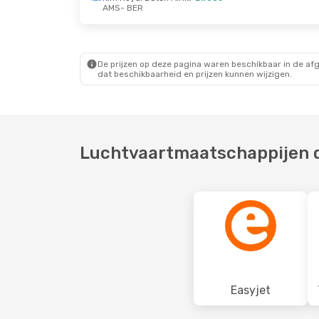
AMS
- BER
Za 19 Sep.
- Wo 23 Sep.
Wo 21 Okt.
-
Klm Royal Dutch Airlines
Direct
Direct
De prijzen op deze pagina waren beschikbaar in de af
AMS
- BER
AMS
- BER
dat beschikbaarheid en prijzen kunnen wijzigen.
Klm Royal Dutch Airlines
Direct
Direct
BER
- AMS
BER
- AMS
Luchtvaartmaatschappijen d
Easyjet