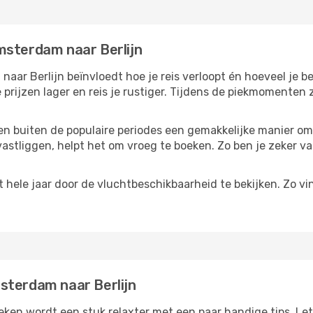
msterdam naar Berlijn
ar Berlijn beïnvloedt hoe je reis verloopt én hoeveel je bet
 prijzen lager en reis je rustiger. Tijdens de piekmomenten
reizen buiten de populaire periodes een gemakkelijke manier o
astliggen, helpt het om vroeg te boeken. Zo ben je zeker van
hele jaar door de vluchtbeschikbaarheid te bekijken. Zo vi
sterdam naar Berlijn
ken wordt een stuk relaxter met een paar handige tips. Let