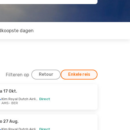
dkoopste dagen
Filteren op
Retour
Enkele reis
a 17 Okt.
Klm Royal Dutch Airlines
Direct
AMS
- BER
o 27 Aug.
Klm Royal Dutch Airlines
Direct