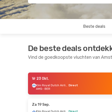
Beste deals
De beste deals ontdek
Vind de goedkoopste vluchten van Amste
Vr 23 Okt.
Za 5 Sep.
- Di 8 Sep.
Do 27 Aug.
Klm Royal Dutch Airlines
Direct
AMS
- BER
Austrian Airlines
1 Stop
AMS
- BER
Direct
Austrian Airlines
1 Stop
AMS
- BER
BER
- AMS
Direct
Za 19 Sep.
BER
- AMS
Klm Royal Dutch Airlines
Direct