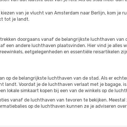
kiezen van je vlucht van Amsterdam naar Berlijn, kom je rus
 tot je landt.
trekken doorgaans vanaf de belangrijkste luchthaven van 
f een andere luchthaven plaatsvinden. Hier vind je alles w
freewinkels, eetgelegenheden en essentiële reisartikelen zi
 op de belangrijkste luchthaven van de stad. Als er echter 
cht landt. Voordat je de luchthaven verlaat met je bagage, i
een lokale simkaart kopen bij een van de winkels op de luch
ties vanaf de luchthaven van tevoren te bekijken. Meestal z
formatiebalies op de luchthaven kunnen ze je adviseren ove