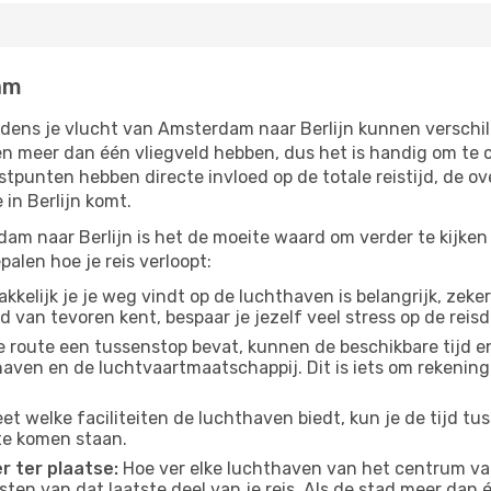
am
jdens je vlucht van Amsterdam naar Berlijn kunnen verschil
 meer dan één vliegveld hebben, dus het is handig om te co
tpunten hebben directe invloed op de totale reistijd, de o
in Berlijn komt.
am naar Berlijn is het de moeite waard om verder te kijken 
alen hoe je reis verloopt:
kelijk je je weg vindt op de luchthaven is belangrijk, zeker
d van tevoren kent, bespaar je jezelf veel stress op de reisd
e route een tussenstop bevat, kunnen de beschikbare tijd en
thaven en de luchtvaartmaatschappij. Dit is iets om rekening
eet welke faciliteiten de luchthaven biedt, kun je de tijd t
te komen staan.
r ter plaatse:
Hoe ver elke luchthaven van het centrum van 
osten van dat laatste deel van je reis. Als de stad meer dan