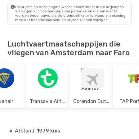
De prijzen op deze pagina waren beschikbaar in de afgelopen
Zo 27 Sep.
- Do 1 Okt.
20 dagen voor de aangegeven periodes en dienen niet te
worden beschouwd als de uiteindelijke prijs. Houd er rekening
Easyjet
Direct
mee dat beschikbaarheid en prijzen kunnen wijzigen.
AMS
- FAO
Transavia Airlines
Direct
FAO
- AMS
Luchtvaartmaatschappijen die
vliegen van Amsterdam naar Faro
yanair
Transavia Airlines
Corendon Dutch Airlines
TAP Por
Afstand:
1979 kms