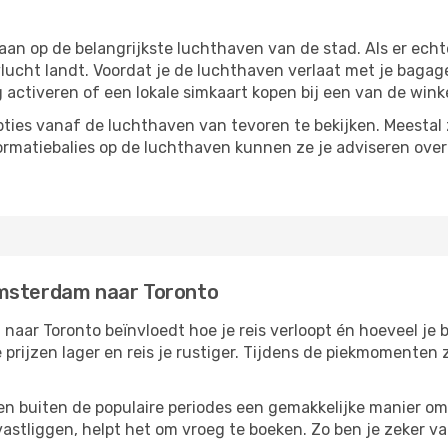
n op de belangrijkste luchthaven van de stad. Als er echter
vlucht landt. Voordat je de luchthaven verlaat met je bagag
g activeren of een lokale simkaart kopen bij een van de wink
ties vanaf de luchthaven van tevoren te bekijken. Meestal z
formatiebalies op de luchthaven kunnen ze je adviseren ove
Amsterdam naar Toronto
ar Toronto beïnvloedt hoe je reis verloopt én hoeveel je be
 prijzen lager en reis je rustiger. Tijdens de piekmomenten
reizen buiten de populaire periodes een gemakkelijke manier o
astliggen, helpt het om vroeg te boeken. Zo ben je zeker van