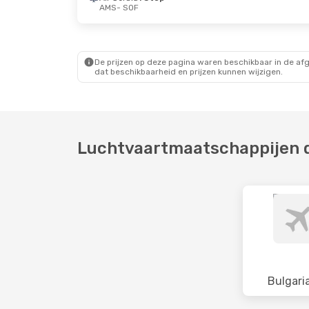
AMS
- SOF
Zo 20 Sep.
- Vr 25 Sep.
Wo 28 Okt.
- Vr 30
Air Serbia
1 Stop
Bulgaria Air
Direct
AMS
- SOF
AMS
- SOF
De prijzen op deze pagina waren beschikbaar in de af
Air Serbia
1 Stop
Air Serbia
1 Stop
dat beschikbaarheid en prijzen kunnen wijzigen.
SOF
- AMS
SOF
- AMS
Luchtvaartmaatschappijen d
Bulgaria