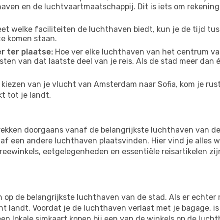
thaven en de luchtvaartmaatschappij. Dit is iets om rekening
eet welke faciliteiten de luchthaven biedt, kun je de tijd t
te komen staan.
r ter plaatse:
Hoe ver elke luchthaven van het centrum van 
osten van dat laatste deel van je reis. Als de stad meer dan
kiezen van je vlucht van Amsterdam naar Sofia, kom je rusti
 tot je landt.
ekken doorgaans vanaf de belangrijkste luchthaven van de
f een andere luchthaven plaatsvinden. Hier vind je alles w
freewinkels, eetgelegenheden en essentiële reisartikelen zi
op de belangrijkste luchthaven van de stad. Als er echter m
cht landt. Voordat je de luchthaven verlaat met je bagage, i
een lokale simkaart kopen bij een van de winkels op de luch