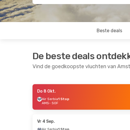
Beste deals
De beste deals ontdek
Vind de goedkoopste vluchten van Amst
Do 8 Okt.
Za 12 Sep.
- Ma 14 Sep.
Di 25 Aug.
- Za 29
Air Serbia
1 Stop
AMS
- SOF
Austrian Airlines
1 Stop
Lot Polish Airlines
AMS
- SOF
1 Stop
Austrian Airlines
1 Stop
AMS
- SOF
SOF
- AMS
Lot Polish Airlines
1 Stop
Vr 4 Sep.
SOF
- AMS
Air Serbia
1 Stop