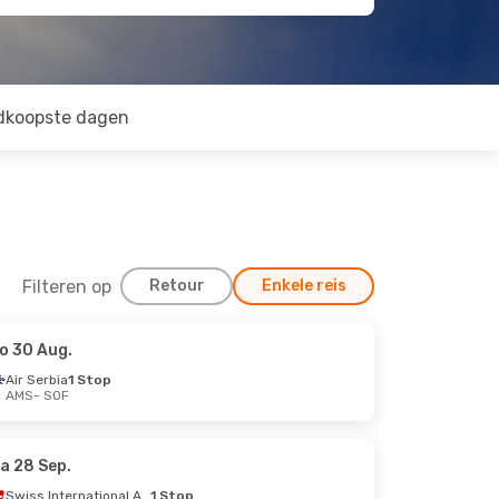
dkoopste dagen
Filteren op
Retour
Enkele reis
o 30 Aug.
Air Serbia
1 Stop
AMS
- SOF
a 28 Sep.
Swiss International Air Lines
1 Stop