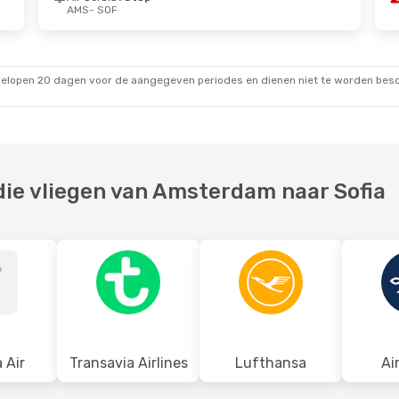
AMS
- SOF
 Okt.
Do 8 Okt.
- Za 10 Okt.
Air Serbia
1 Stop
AMS
- SOF
gelopen 20 dagen voor de aangegeven periodes en dienen niet te worden besch
Air Serbia
1 Stop
SOF
- AMS
ie vliegen van Amsterdam naar Sofia
 Air
Transavia Airlines
Lufthansa
Ai