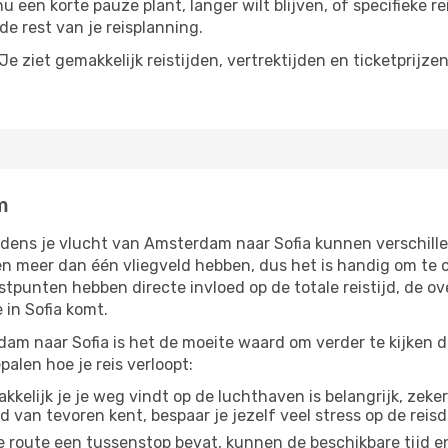
 een korte pauze plant, langer wilt blijven, of specifieke r
e rest van je reisplanning.
e ziet gemakkelijk reistijden, vertrektijden en ticketprijze
m
jdens je vlucht van Amsterdam naar Sofia kunnen verschille
 meer dan één vliegveld hebben, dus het is handig om te co
tpunten hebben directe invloed op de totale reistijd, de o
in Sofia komt.
am naar Sofia is het de moeite waard om verder te kijken da
alen hoe je reis verloopt:
kelijk je je weg vindt op de luchthaven is belangrijk, zeker
d van tevoren kent, bespaar je jezelf veel stress op de reisd
e route een tussenstop bevat, kunnen de beschikbare tijd en