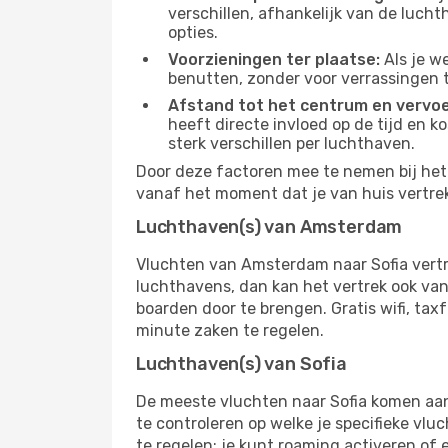
verschillen, afhankelijk van de luch
opties.
Voorzieningen ter plaatse:
Als je w
benutten, zonder voor verrassingen 
Afstand tot het centrum en vervoe
heeft directe invloed op de tijd en k
sterk verschillen per luchthaven.
Door deze factoren mee te nemen bij het 
vanaf het moment dat je van huis vertrekt
Luchthaven(s) van Amsterdam
Vluchten van Amsterdam naar Sofia vertr
luchthavens, dan kan het vertrek ook vana
boarden door te brengen. Gratis wifi, tax
minute zaken te regelen.
Luchthaven(s) van Sofia
De meeste vluchten naar Sofia komen aan 
te controleren op welke je specifieke vlu
te regelen: je kunt roaming activeren of 