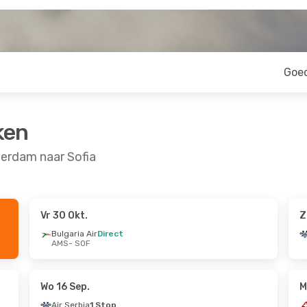
Goe
ken
erdam naar Sofia
Vr 30 Okt.
Z
 Aug.
Ma 5 Okt.
- Wo 7 Okt.
Bulgaria Air
Direct
AMS
- SOF
Bulgaria Air
Direct
AMS
- SOF
Air Serbia
1 Stop
SOF
- AMS
Wo 16 Sep.
M
Air Serbia
1 Stop