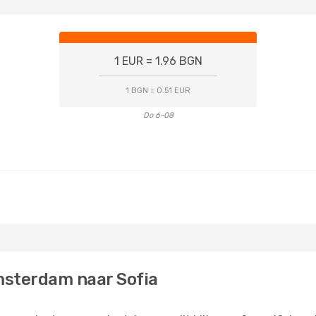
1 EUR = 1.96 BGN
1 BGN = 0.51 EUR
Do 6-08
msterdam naar Sofia