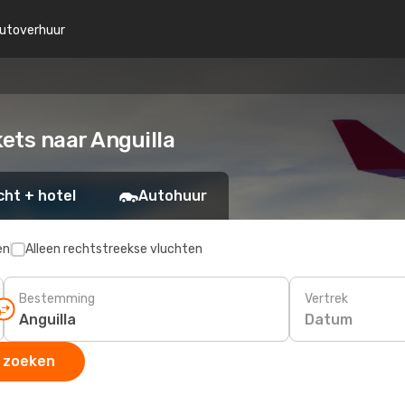
utoverhuur
kets naar Anguilla
cht + hotel
Autohuur
en
Alleen rechtstreekse vluchten
Bestemming
Vertrek
Datum
 zoeken