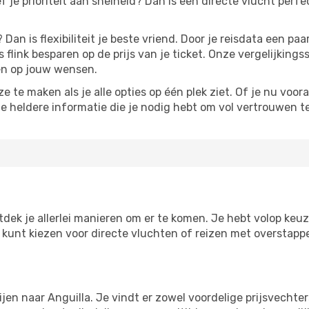
ef je prioriteit aan snelheid? Dan is een directe vlucht perfe
? Dan is flexibiliteit je beste vriend. Door je reisdata een 
 flink besparen op de prijs van je ticket. Onze vergelijkings
men op jouw wensen.
 te maken als je alle opties op één plek ziet. Of je nu voora
de heldere informatie die je nodig hebt om vol vertrouwen t
ntdek je allerlei manieren om er te komen. Je hebt volop keuze
je kunt kiezen voor directe vluchten of reizen met overstap
ijen naar Anguilla. Je vindt er zowel voordelige prijsvecht