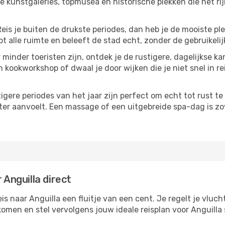
 kunstgaleries, topmusea en historische plekken die het ri
Reis je buiten de drukste periodes, dan heb je de mooiste pl
t alle ruimte en beleeft de stad echt, zonder de gebruikelij
 minder toeristen zijn, ontdek je de rustigere, dagelijkse ka
n kookworkshop of dwaal je door wijken die je niet snel in re
tigere periodes van het jaar zijn perfect om echt tot rust 
ter aanvoelt. Een massage of een uitgebreide spa-dag is zove
 Anguilla direct
 naar Anguilla een fluitje van een cent. Je regelt je vluch
tkomen en stel vervolgens jouw ideale reisplan voor Anguil