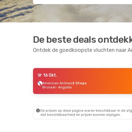
De beste deals ontdek
Ontdek de goedkoopste vluchten naar An
Vr 16 Okt.
Do 17 Sep.
- Ma 21 Sep.
Vr 11 Sep.
- Zo 
American Airlines
2 Stops
Brussel
- Anguilla
World Ticket Ltd
Direct
World Ticket L
Sint Maarten
- Anguilla
Sint Maarten
- 
World Ticket Ltd
Direct
World Ticket L
Anguilla
- Sint Maarten
Anguilla
- Sint
De prijzen op deze pagina waren beschikbaar in de af
dat beschikbaarheid en prijzen kunnen wijzigen.