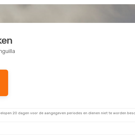
ken
guilla
13 Sep.
Wo 26 Aug.
- Za 29 Aug.
td
Direct
World Ticket Ltd
Direct
Anguilla
Saint Barthelemy
- Anguilla
td
Direct
Flexflights
Direct
 Maarten
Anguilla
- Saint Barthelemy
gelopen 20 dagen voor de aangegeven periodes en dienen niet te worden besch