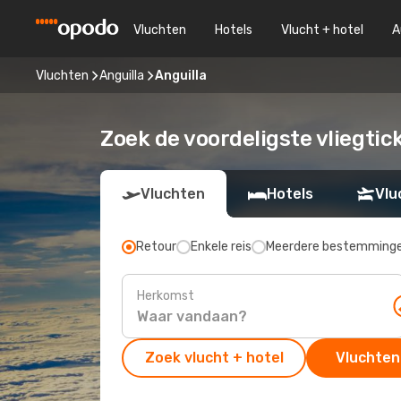
Vluchten
Hotels
Vlucht + hotel
A
Vluchten
Anguilla
Anguilla
Zoek de voordeligste vliegtic
Vluchten
Hotels
Vlu
Retour
Enkele reis
Meerdere bestemming
Herkomst
Zoek vlucht + hotel
Vluchten