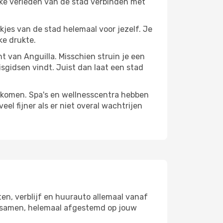
jke verleden van de stad verbinden met
ekjes van de stad helemaal voor jezelf. Je
ke drukte.
nt van Anguilla. Misschien struin je een
isgidsen vindt. Juist dan laat een stad
te komen. Spa's en wellnesscentra hebben
el fijner als er niet overal wachtrijen
ten, verblijf en huurauto allemaal vanaf
la samen, helemaal afgestemd op jouw