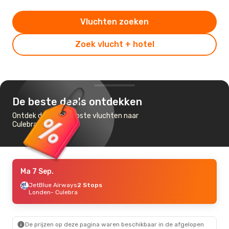
Vluchten zoeken
Zoek vlucht + hotel
De beste deals ontdekken
Ontdek de goedkoopste vluchten naar
Culebra
Ma 7 Sep.
JetBlue Airways
2 Stops
Londen
- Culebra
De prijzen op deze pagina waren beschikbaar in de afgelopen