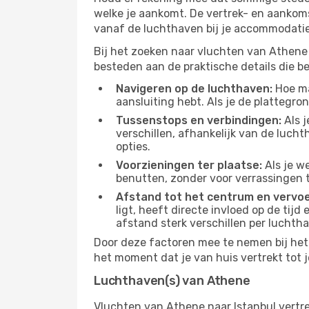
welke je aankomt. De vertrek- en aankoms
vanaf de luchthaven bij je accommodatie 
Bij het zoeken naar vluchten van Athene n
besteden aan de praktische details die bep
Navigeren op de luchthaven:
Hoe mak
aansluiting hebt. Als je de plattegron
Tussenstops en verbindingen:
Als j
verschillen, afhankelijk van de luch
opties.
Voorzieningen ter plaatse:
Als je w
benutten, zonder voor verrassingen 
Afstand tot het centrum en vervoe
ligt, heeft directe invloed op de tijd
afstand sterk verschillen per luchth
Door deze factoren mee te nemen bij het 
het moment dat je van huis vertrekt tot j
Luchthaven(s) van Athene
Vluchten van Athene naar Istanbul vertr