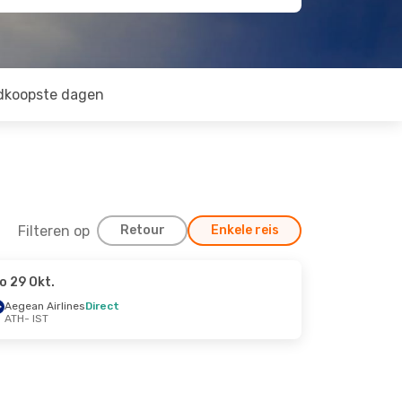
dkoopste dagen
Filteren op
Retour
Enkele reis
o 29 Okt.
Aegean Airlines
Direct
ATH
- IST