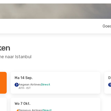
Goe
ken
e naar Istanbul
Ma 14 Sep.
D
0 Sep.
Di 27 Okt.
- Za 31 Okt.
Aegean Airlines
Direct
ATH
- IST
t
Aegean Airlines
Direct
ATH
- IST
t
Aegean Airlines
Direct
IST
- ATH
Wo 7 Okt.
Pegasus Airlines
Direct