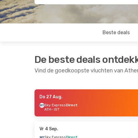
Beste deals
De beste deals ontdek
Vind de goedkoopste vluchten van Athen
Do 27 Aug.
Vr 21 Aug.
- Ma 24 Aug.
Do 17 Sep.
- Zo 2
Sky Express
Direct
ATH
- IST
Pegasus Airlines
Direct
Sky Express
Direc
ATH
- IST
ATH
- IST
Aegean Airlines
Direct
Sky Express
Direc
IST
- ATH
IST
- ATH
Vr 4 Sep.
Sky Express
Direct