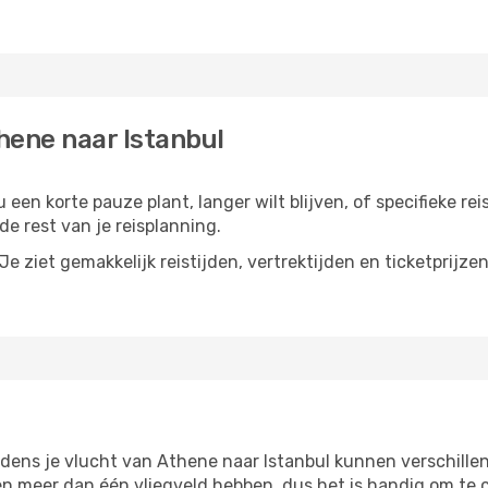
hene naar Istanbul
 een korte pauze plant, langer wilt blijven, of specifieke re
e rest van je reisplanning.
e ziet gemakkelijk reistijden, vertrektijden en ticketprijze
jdens je vlucht van Athene naar Istanbul kunnen verschillen
 meer dan één vliegveld hebben, dus het is handig om te co