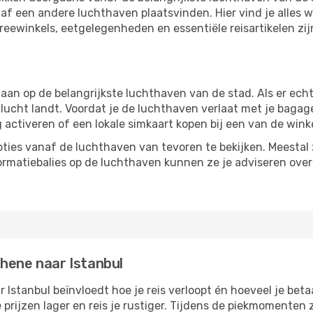
f een andere luchthaven plaatsvinden. Hier vind je alles w
freewinkels, eetgelegenheden en essentiële reisartikelen zi
n op de belangrijkste luchthaven van de stad. Als er echter
vlucht landt. Voordat je de luchthaven verlaat met je bagag
g activeren of een lokale simkaart kopen bij een van de wink
ties vanaf de luchthaven van tevoren te bekijken. Meestal z
formatiebalies op de luchthaven kunnen ze je adviseren ove
thene naar Istanbul
Istanbul beïnvloedt hoe je reis verloopt én hoeveel je betaa
 prijzen lager en reis je rustiger. Tijdens de piekmomenten