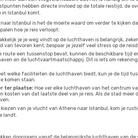
tpunten hebben directe invloed op de totale reistijd, de o
in Istanbul komt.
aar Istanbul is het de moeite waard om verder te kijken da
alen hoe je reis verloopt:
kelijk je je weg vindt op de luchthaven is belangrijk, zeker
d van tevoren kent, bespaar je jezelf veel stress op de reisd
e route een tussenstop bevat, kunnen de beschikbare tijd en
thaven en de luchtvaartmaatschappij. Dit is iets om rekening
eet welke faciliteiten de luchthaven biedt, kun je de tijd t
te komen staan.
r ter plaatse:
Hoe ver elke luchthaven van het centrum van
 en kosten van dat laatste deel van je reis. Als de stad meer
aven.
kiezen van je vlucht van Athene naar Istanbul, kom je rusti
e landt.
ekken doorgaans vanaf de belangrijkste luchthaven van de 