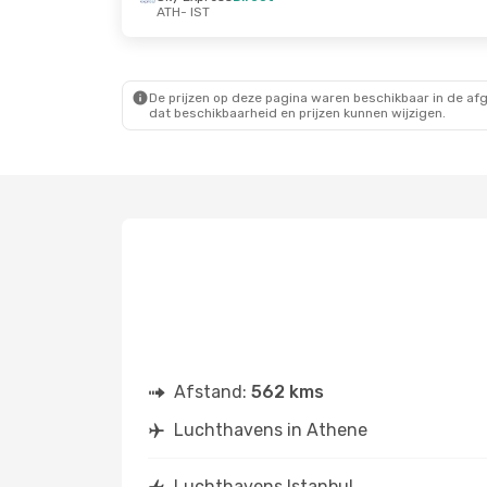
ATH
- IST
Do 10 Sep.
- Ma 14 Sep.
Vr 2 Okt.
- Ma 5 Ok
Aegean Airlines
Direct
Pegasus Airlines
D
ATH
- IST
ATH
- IST
Aegean Airlines
Direct
Sky Express
Direc
IST
- ATH
IST
- ATH
De prijzen op deze pagina waren beschikbaar in de af
dat beschikbaarheid en prijzen kunnen wijzigen.
Afstand:
562 kms
Luchthavens in Athene
Luchthavens Istanbul