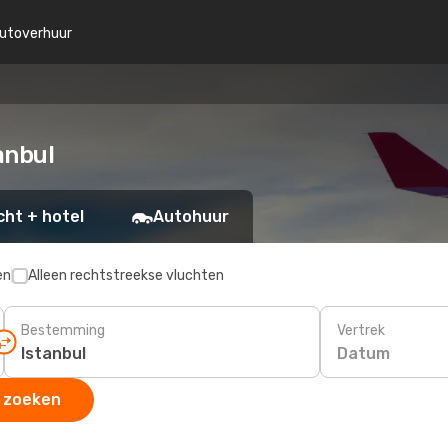
utoverhuur
anbul
cht + hotel
Autohuur
en
Alleen rechtstreekse vluchten
Bestemming
Vertrek
Datum
 zoeken