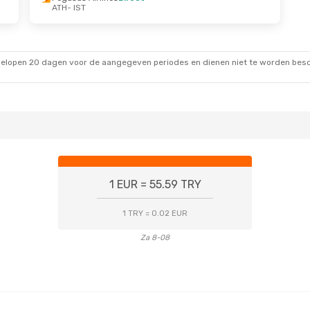
ATH
- IST
t.
Di 13 Okt.
- Vr 16 Okt.
irect
Sky Express
Direct
ATH
- IST
t
Pegasus Airlines
Direct
IST
- ATH
gelopen 20 dagen voor de aangegeven periodes en dienen niet te worden besch
1 EUR = 55.59 TRY
1 TRY = 0.02 EUR
Za 8-08