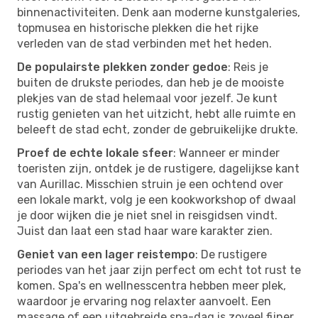
binnenactiviteiten. Denk aan moderne kunstgaleries,
topmusea en historische plekken die het rijke
verleden van de stad verbinden met het heden.
De populairste plekken zonder gedoe
: Reis je
buiten de drukste periodes, dan heb je de mooiste
plekjes van de stad helemaal voor jezelf. Je kunt
rustig genieten van het uitzicht, hebt alle ruimte en
beleeft de stad echt, zonder de gebruikelijke drukte.
Proef de echte lokale sfeer
: Wanneer er minder
toeristen zijn, ontdek je de rustigere, dagelijkse kant
van Aurillac. Misschien struin je een ochtend over
een lokale markt, volg je een kookworkshop of dwaal
je door wijken die je niet snel in reisgidsen vindt.
Juist dan laat een stad haar ware karakter zien.
Geniet van een lager reistempo
: De rustigere
periodes van het jaar zijn perfect om echt tot rust te
komen. Spa's en wellnesscentra hebben meer plek,
waardoor je ervaring nog relaxter aanvoelt. Een
massage of een uitgebreide spa-dag is zoveel fijner