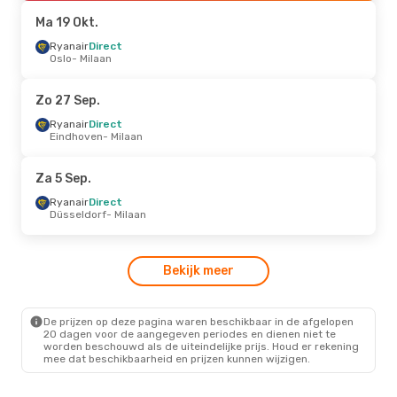
Milaan
- Bari
Ma 19 Okt.
Vr 9 Okt.
Ryanair
- Za 10 Okt.
Direct
Oslo
- Milaan
Ryanair
Direct
Brussel
- Milaan
Ryanair
Direct
Zo 27 Sep.
Milaan
- Brussel
Ryanair
Direct
Eindhoven
- Milaan
Do 27 Aug.
- Ma 31 Aug.
Ryanair
Direct
Za 5 Sep.
Brussel
- Milaan
Ryanair
Direct
Ryanair
Direct
Milaan
- Brussel
Düsseldorf
- Milaan
Di 6 Okt.
- Wo 7 Okt.
Bekijk meer
Ryanair
Direct
Brussel
- Milaan
Ryanair
Direct
Milaan
- Brussel
De prijzen op deze pagina waren beschikbaar in de afgelopen
20 dagen voor de aangegeven periodes en dienen niet te
worden beschouwd als de uiteindelijke prijs. Houd er rekening
mee dat beschikbaarheid en prijzen kunnen wijzigen.