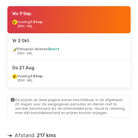
Zo 6 Sep.
Wo 9 Sep.
- Zo 13 Sep.
Ethiopian Airlines
Vueling
1 Stop
Direct
ZRH
ZRH
- MIL
- MIL
Swiss International Air Lines
Direct
MIL
- ZRH
Vr 2 Okt.
Ethiopian Airlines
Direct
ZRH
- MIL
Do 27 Aug.
Vueling
1 Stop
ZRH
- MIL
De prijzen op deze pagina waren beschikbaar in de afgelopen
20 dagen voor de aangegeven periodes en dienen niet te
worden beschouwd als de uiteindelijke prijs. Houd er rekening
mee dat beschikbaarheid en prijzen kunnen wijzigen.
Afstand:
217 kms