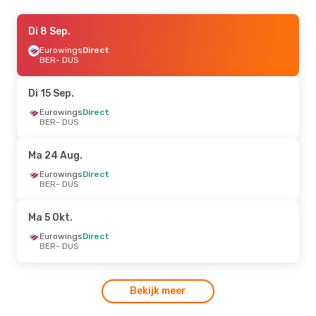
Do 27 Aug.
Di 8 Sep.
- Zo 30 Aug.
Eurowings
Eurowings
Direct
Direct
BER
BER
- DUS
- DUS
Eurowings
Direct
DUS
- BER
Di 15 Sep.
Vr 11 Sep.
Eurowings
- Zo 13 Sep.
Direct
BER
- DUS
Eurowings
Direct
BER
- DUS
Eurowings
Direct
Ma 24 Aug.
DUS
- BER
Eurowings
Direct
BER
- DUS
Ma 5 Okt.
Eurowings
Direct
BER
- DUS
Bekijk meer