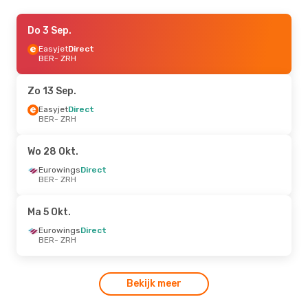
Do 3 Sep.
Do 3 Sep.
- Ma 7 Sep.
Easyjet
Easyjet
Direct
Direct
BER
BER
- ZRH
- ZRH
Eurowings
Direct
ZRH
- BER
Zo 13 Sep.
Vr 28 Aug.
Easyjet
Direct
- Zo 30 Aug.
BER
- ZRH
Easyjet
Direct
BER
- ZRH
Eurowings
Direct
Wo 28 Okt.
ZRH
- BER
Eurowings
Direct
BER
- ZRH
Ma 5 Okt.
Eurowings
Direct
BER
- ZRH
Bekijk meer