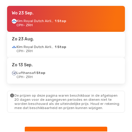
Vr 11 Sep.
Wo 23 Sep.
- Zo 13 Sep.
Klm Royal Dutch Airlines
Swiss International Air Lines
1 Stop
Direct
CPH
- ZRH
CPH
- ZRH
Swiss International Air Lines
Direct
Zo 23 Aug.
ZRH
- CPH
Klm Royal Dutch Airlines
1 Stop
CPH
- ZRH
Zo 13 Sep.
Lufthansa
1 Stop
CPH
- ZRH
De prijzen op deze pagina waren beschikbaar in de afgelopen
20 dagen voor de aangegeven periodes en dienen niet te
worden beschouwd als de uiteindelijke prijs. Houd er rekening
mee dat beschikbaarheid en prijzen kunnen wijzigen.