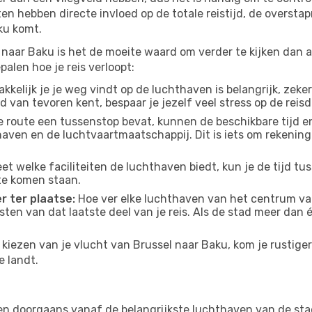
n hebben directe invloed op de totale reistijd, de oversta
ku komt.
naar Baku is het de moeite waard om verder te kijken dan a
alen hoe je reis verloopt:
kelijk je je weg vindt op de luchthaven is belangrijk, zeker
d van tevoren kent, bespaar je jezelf veel stress op de reisd
e route een tussenstop bevat, kunnen de beschikbare tijd en
thaven en de luchtvaartmaatschappij. Dit is iets om rekening
eet welke faciliteiten de luchthaven biedt, kun je de tijd t
te komen staan.
r ter plaatse:
Hoe ver elke luchthaven van het centrum van
osten van dat laatste deel van je reis. Als de stad meer dan
kiezen van je vlucht van Brussel naar Baku, kom je rustiger
e landt.
en doorgaans vanaf de belangrijkste luchthaven van de sta