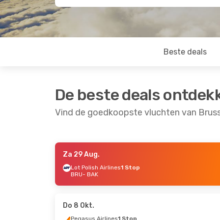
Beste deals
De beste deals ontdek
Vind de goedkoopste vluchten van Bruss
Za 29 Aug.
Ma 14 Sep.
- Wo 23 Sep.
Ma 7 Sep.
- Zo 13
Lot Polish Airlines
1 Stop
BRU
- BAK
Wizz Air
1 Stop
Lot Polish Airlines
BRU
- BAK
BRU
- BAK
Lot Polish Airlines
1 Stop
Lot Polish Airlines
BAK
- BRU
BAK
- BRU
Do 8 Okt.
Pegasus Airlines
1 Stop