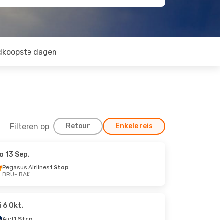
dkoopste dagen
Filteren op
Retour
Enkele reis
o 13 Sep.
Pegasus Airlines
1 Stop
BRU
- BAK
i 6 Okt.
Ajet
1 Stop