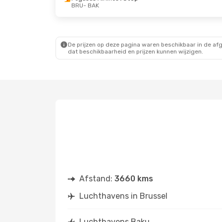
BRU
- BAK
Do 22 Okt.
- Di 27 Okt.
Za 29 Aug.
- Do 3
Pegasus Airlines
1 Stop
Lot Polish Airlines
BRU
- BAK
BRU
- BAK
Lot Polish Airlines
1 Stop
Lot Polish Airlines
BAK
- BRU
BAK
- BRU
De prijzen op deze pagina waren beschikbaar in de af
dat beschikbaarheid en prijzen kunnen wijzigen.
Afstand:
3660 kms
Luchthavens in Brussel
Luchthavens Baku