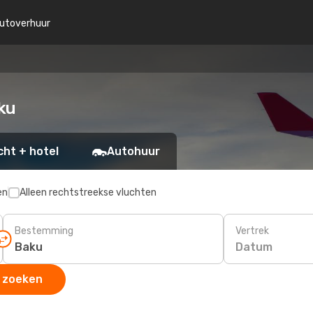
utoverhuur
ku
cht + hotel
Autohuur
en
Alleen rechtstreekse vluchten
Bestemming
Vertrek
Datum
 zoeken