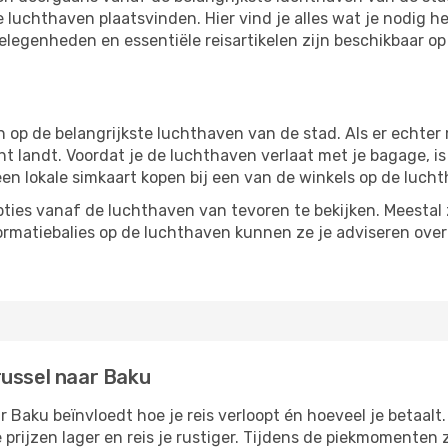
luchthaven plaatsvinden. Hier vind je alles wat je nodig he
tgelegenheden en essentiële reisartikelen zijn beschikbaar 
p de belangrijkste luchthaven van de stad. Als er echter me
cht landt. Voordat je de luchthaven verlaat met je bagage, i
een lokale simkaart kopen bij een van de winkels op de luch
ties vanaf de luchthaven van tevoren te bekijken. Meestal z
formatiebalies op de luchthaven kunnen ze je adviseren ove
russel naar Baku
 Baku beïnvloedt hoe je reis verloopt én hoeveel je betaalt.
 prijzen lager en reis je rustiger. Tijdens de piekmomenten