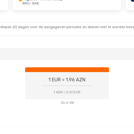
BRU
- BAK
 Sep.
Do 8 Okt.
- Za 17 Okt.
1 Stop
Pegasus Airlines
1 Stop
BRU
- BAK
1 Stop
Pegasus Airlines
1 Stop
BAK
- BRU
gelopen 20 dagen voor de aangegeven periodes en dienen niet te worden besch
1 EUR = 1.96 AZN
1 AZN = 0.51 EUR
Do 6-08