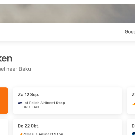
Goe
ken
el naar Baku
Za 12 Sep.
Z
 Sep.
Zo 27 Sep.
- Zo 4 Okt.
Lot Polish Airlines
1 Stop
BRU
- BAK
1 Stop
Lot Polish Airlines
1 Stop
BRU
- BAK
1 Stop
Ajet
1 Stop
BAK
- BRU
Do 22 Okt.
D
Pegasus Airlines
1 Stop