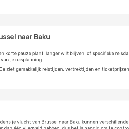
ussel naar Baku
n korte pauze plant, langer wilt blijven, of specifieke reisd
van je reisplanning.
e ziet gemakkelijk reistijden, vertrektijden en ticketprijze
jdens je vlucht van Brussel naar Baku kunnen verschillende
dan één vliegveld hebben, dus het is handig om te control