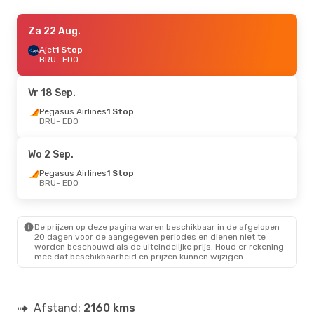
Za 5 Sep.
Za 22 Aug.
- Vr 11 Sep.
Ajet
Ajet
1 Stop
1 Stop
BRU
BRU
- EDO
- EDO
Pegasus Airlines
1 Stop
EDO
- BRU
Vr 18 Sep.
Zo 23 Aug.
Pegasus Airlines
- Wo 2 Sep.
1 Stop
BRU
- EDO
Pegasus Airlines
1 Stop
BRU
- EDO
Pegasus Airlines
1 Stop
Wo 2 Sep.
EDO
- BRU
Pegasus Airlines
1 Stop
BRU
- EDO
De prijzen op deze pagina waren beschikbaar in de afgelopen
20 dagen voor de aangegeven periodes en dienen niet te
worden beschouwd als de uiteindelijke prijs. Houd er rekening
mee dat beschikbaarheid en prijzen kunnen wijzigen.
Afstand:
2160 kms