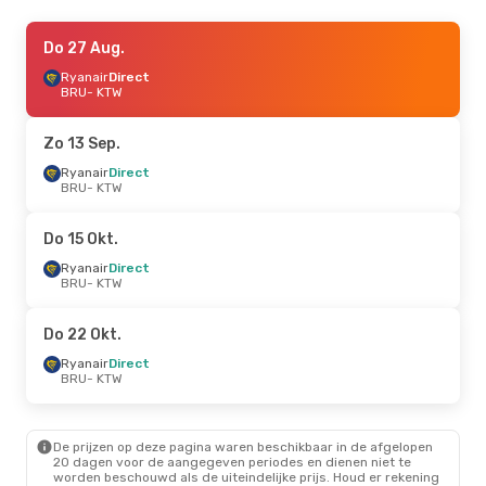
Do 3 Sep.
Do 27 Aug.
- Zo 6 Sep.
Ryanair
Ryanair
Direct
Direct
BRU
BRU
- KTW
- KTW
Ryanair
Direct
KTW
- BRU
Zo 13 Sep.
Do 8 Okt.
Ryanair
Direct
- Zo 11 Okt.
BRU
- KTW
Ryanair
Direct
BRU
- KTW
Ryanair
Direct
Do 15 Okt.
KTW
- BRU
Ryanair
Direct
BRU
- KTW
Do 27 Aug.
- Wo 2 Sep.
Lot Polish Airlines
1 Stop
Do 22 Okt.
BRU
- KTW
Lot Polish Airlines
1 Stop
Ryanair
Direct
KTW
- BRU
BRU
- KTW
Wo 21 Okt.
- Wo 28 Okt.
De prijzen op deze pagina waren beschikbaar in de afgelopen
Lot Polish Airlines
1 Stop
20 dagen voor de aangegeven periodes en dienen niet te
BRU
- KTW
worden beschouwd als de uiteindelijke prijs. Houd er rekening
Lot Polish Airlines
1 Stop