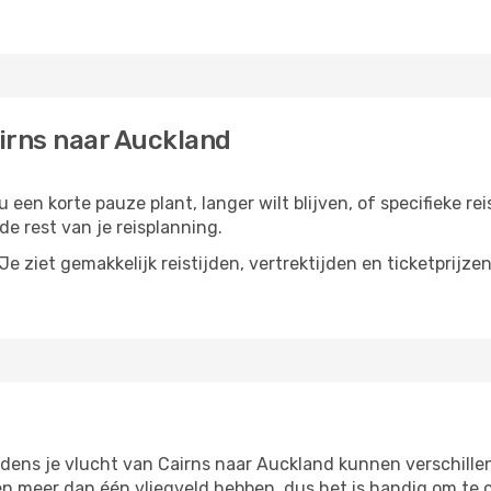
irns naar Auckland
 een korte pauze plant, langer wilt blijven, of specifieke re
e rest van je reisplanning.
e ziet gemakkelijk reistijden, vertrektijden en ticketprijze
jdens je vlucht van Cairns naar Auckland kunnen verschille
 meer dan één vliegveld hebben, dus het is handig om te co