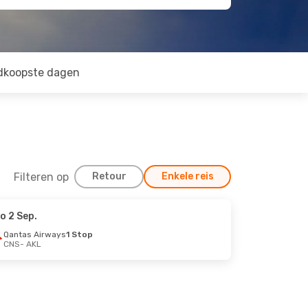
dkoopste dagen
Filteren op
Retour
Enkele reis
o 2 Sep.
Qantas Airways
1 Stop
CNS
- AKL