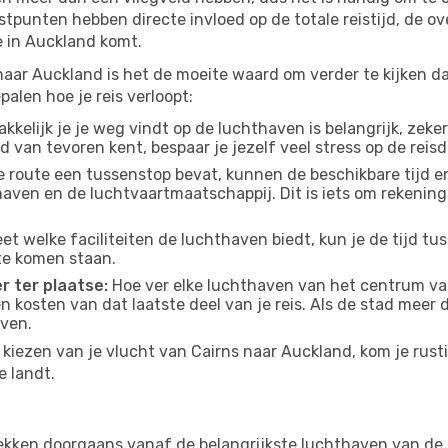
tpunten hebben directe invloed op de totale reistijd, de o
 in Auckland komt.
naar Auckland is het de moeite waard om verder te kijken da
alen hoe je reis verloopt:
kelijk je je weg vindt op de luchthaven is belangrijk, zeker
d van tevoren kent, bespaar je jezelf veel stress op de reisd
e route een tussenstop bevat, kunnen de beschikbare tijd en
thaven en de luchtvaartmaatschappij. Dit is iets om rekening
eet welke faciliteiten de luchthaven biedt, kun je de tijd t
te komen staan.
r ter plaatse:
Hoe ver elke luchthaven van het centrum va
 en kosten van dat laatste deel van je reis. Als de stad meer
aven.
kiezen van je vlucht van Cairns naar Auckland, kom je rusti
e landt.
ekken doorgaans vanaf de belangrijkste luchthaven van de