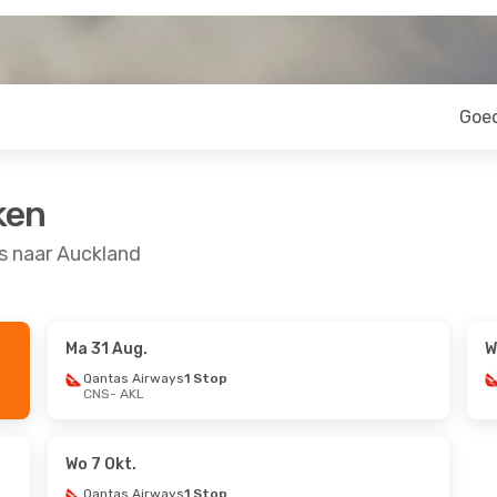
Goe
ken
s naar Auckland
Ma 31 Aug.
W
Qantas Airways
1 Stop
CNS
- AKL
Wo 7 Okt.
Qantas Airways
1 Stop