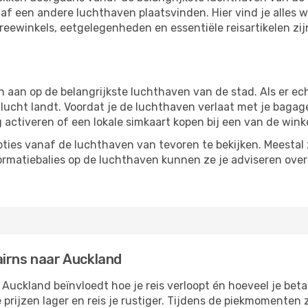
f een andere luchthaven plaatsvinden. Hier vind je alles w
freewinkels, eetgelegenheden en essentiële reisartikelen zi
an op de belangrijkste luchthaven van de stad. Als er echte
vlucht landt. Voordat je de luchthaven verlaat met je bagag
g activeren of een lokale simkaart kopen bij een van de wink
ties vanaf de luchthaven van tevoren te bekijken. Meestal z
formatiebalies op de luchthaven kunnen ze je adviseren ove
airns naar Auckland
Auckland beïnvloedt hoe je reis verloopt én hoeveel je betaa
 prijzen lager en reis je rustiger. Tijdens de piekmomenten