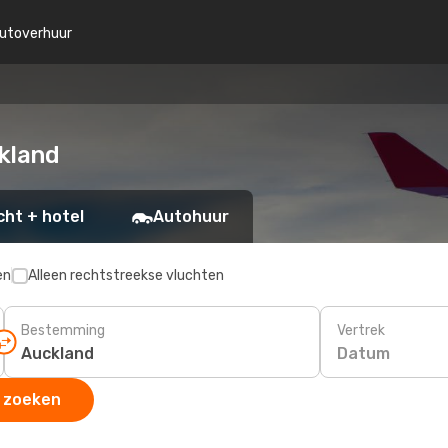
utoverhuur
kland
cht + hotel
Autohuur
en
Alleen rechtstreekse vluchten
Bestemming
Vertrek
Datum
 zoeken