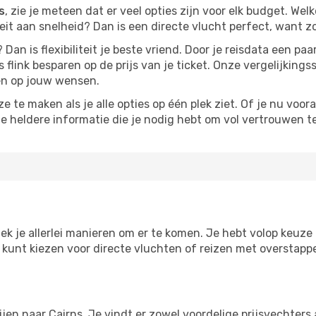
s
, zie je meteen dat er veel opties zijn voor elk budget. Welk
iteit aan snelheid? Dan is een directe vlucht perfect, want 
? Dan is flexibiliteit je beste vriend. Door je reisdata een 
 flink besparen op de prijs van je ticket. Onze vergelijkings
men op jouw wensen.
 te maken als je alle opties op één plek ziet. Of je nu voora
de heldere informatie die je nodig hebt om vol vertrouwen t
dek je allerlei manieren om er te komen. Je hebt volop keuze o
je kunt kiezen voor directe vluchten of reizen met overstap
ijen naar Cairns. Je vindt er zowel voordelige prijsvechter