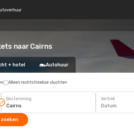
utoverhuur
kets naar Cairns
cht + hotel
Autohuur
en
Alleen rechtstreekse vluchten
Bestemming
Vertrek
Datum
 zoeken