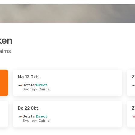
ken
airns
Ma 12 Okt.
Z
.
- Ma 21 Sep.
Do 22 Okt.
- Wo 28 O
Jetstar
Direct
Sydney
- Cairns
Direct
Jetstar
Direct
- Cairns
Melbourne
- Cairns
Direct
Virgin Australia
Direct
 Sydney
Cairns
- Melbourne
Do 22 Okt.
Z
Jetstar
Direct
Sydney
- Cairns
g.
- Do 27 Aug.
Di 13 Okt.
- Do 15 Okt
Direct
Swiss International Air 
e
- Cairns
Amsterdam
- Cairns