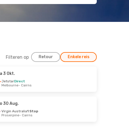
Filteren op
Retour
Enkele reis
a 3 Okt.
kt.
Jetstar
Direct
Melbourne
- Cairns
o 30 Aug.
Virgin Australia
1 Stop
Proserpine
- Cairns
.
Lines
3 Stops