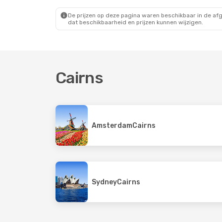
Jetstar
Direct
Jetstar
Cairns
- Brisbane
Cairns
-
De prijzen op deze pagina waren beschikbaar in de af
dat beschikbaarheid en prijzen kunnen wijzigen.
Cairns
Amsterdam
Cairns
Sydney
Cairns