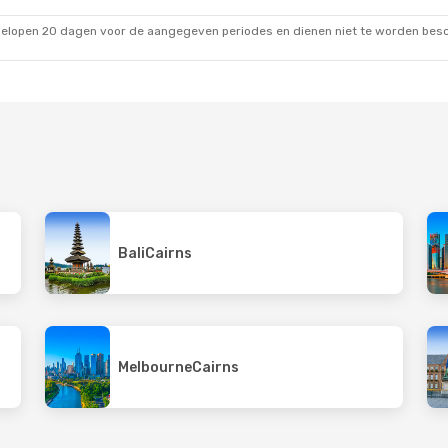
Direct
Qatar Airways
2 Stop
 Brisbane
Cairns
- Amsterdam
gelopen 20 dagen voor de aangegeven periodes en dienen niet te worden besch
Bali
Cairns
Melbourne
Cairns