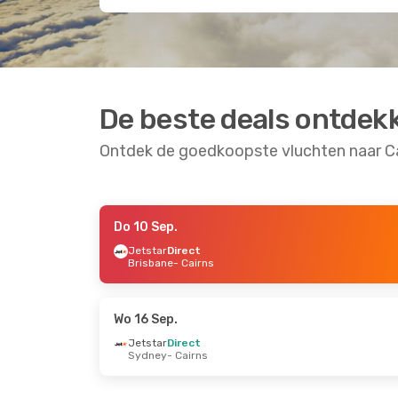
De beste deals ontdek
Ontdek de goedkoopste vluchten naar C
Do 10 Sep.
Za 12 Sep.
- Ma 14 Sep.
Za 19 Sep
Jetstar
Direct
Brisbane
- Cairns
Virgin Australia
Direct
Jetstar
Brisbane
- Cairns
Sydney
Virgin Australia
Direct
Jetstar
Cairns
- Brisbane
Cairns
-
Wo 16 Sep.
Jetstar
Direct
Sydney
- Cairns
Za 3 Okt.
- Za 10 Okt.
Ma 24 Au
Jetstar
Direct
Jetstar
Brisbane
- Cairns
Brisban