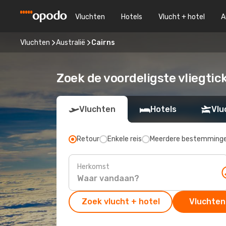
Vluchten
Hotels
Vlucht + hotel
A
Vluchten
Australië
Cairns
Zoek de voordeligste vliegtic
Vluchten
Hotels
Vlu
Retour
Enkele reis
Meerdere bestemming
Herkomst
Zoek vlucht + hotel
Vluchten