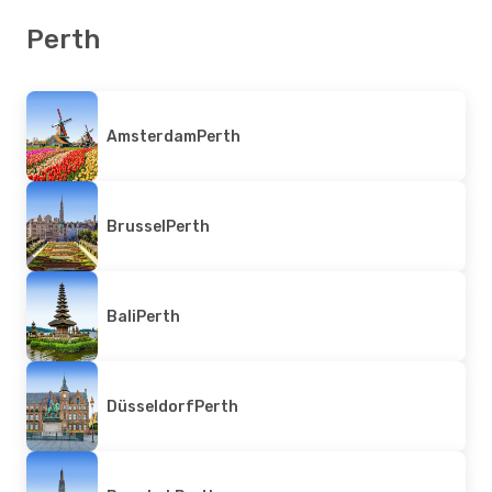
Perth
Amsterdam
Perth
Brussel
Perth
Bali
Perth
Düsseldorf
Perth