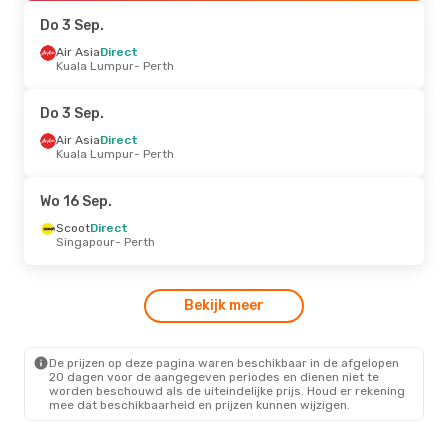
Air Asia Indonesia
Direct
Do 3 Sep.
Perth
- Bali
Air Asia
Direct
Kuala Lumpur
- Perth
Do 15 Okt.
- Zo 18 Okt.
Air Asia Indonesia
Do 3 Sep.
Direct
Bali
- Perth
Air Asia
Direct
Air Asia Indonesia
Kuala Lumpur
- Perth
Direct
Perth
- Bali
Wo 16 Sep.
Ma 28 Sep.
- Zo 4 Okt.
Scoot
Direct
Singapour
- Perth
Air Asia Indonesia
Direct
Bali
- Perth
Air Asia Indonesia
Bekijk meer
Direct
Perth
- Bali
De prijzen op deze pagina waren beschikbaar in de afgelopen
Vr 25 Sep.
- Ma 28 Sep.
20 dagen voor de aangegeven periodes en dienen niet te
worden beschouwd als de uiteindelijke prijs. Houd er rekening
Regional Express
Direct
mee dat beschikbaarheid en prijzen kunnen wijzigen.
Albany
- Perth
Regional Express
Direct
Perth
- Albany