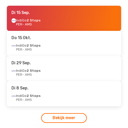
Vr 4 Sep.
Di 15 Sep.
- Zo 13 Sep.
IndiGo
2 Stops
China Southern Airlines
1 Stop
PER
PER
- AMS
- AMS
China Southern Airlines
1 Stop
AMS
- PER
Do 15 Okt.
Di 20 Okt.
IndiGo
2 Stops
- Ma 26 Okt.
PER
- AMS
Cathay Pacific
1 Stop
PER
- AMS
Cathay Pacific
1 Stop
Di 29 Sep.
AMS
- PER
IndiGo
2 Stops
PER
- AMS
Di 8 Sep.
IndiGo
2 Stops
PER
- AMS
Bekijk meer