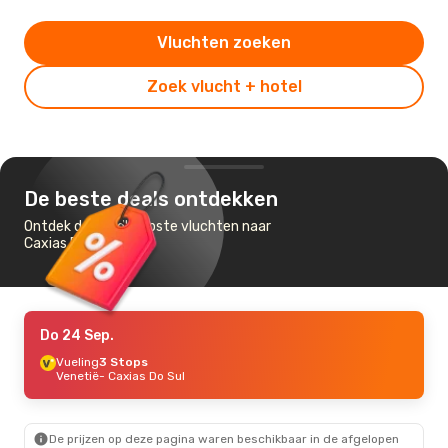
Vluchten zoeken
Zoek vlucht + hotel
De beste deals ontdekken
Ontdek de goedkoopste vluchten naar
Caxias Do Sul
Do 24 Sep.
Vueling
3 Stops
Venetië
- Caxias Do Sul
De prijzen op deze pagina waren beschikbaar in de afgelopen