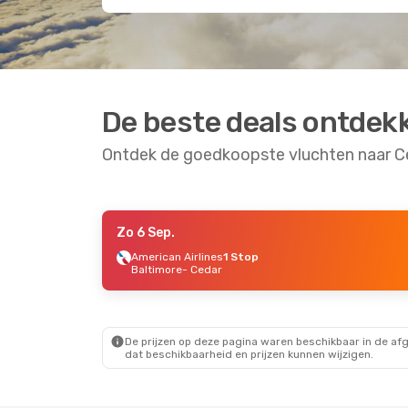
De beste deals ontdek
Ontdek de goedkoopste vluchten naar C
Zo 6 Sep.
Vr 28 Aug.
- Di 1 Sep.
Za 5 Sep.
- Zo 6 S
American Airlines
1 Stop
Baltimore
- Cedar
Allegiant Air
Direct
American Airlines
Orlando
- Cedar
Dallas
- Cedar
Allegiant Air
Direct
Frontier Airlines
1 
Cedar
- Orlando
Cedar
- Dallas
De prijzen op deze pagina waren beschikbaar in de af
dat beschikbaarheid en prijzen kunnen wijzigen.