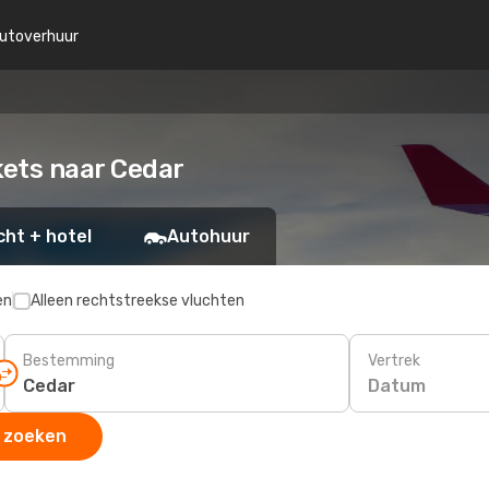
utoverhuur
kets naar Cedar
cht + hotel
Autohuur
en
Alleen rechtstreekse vluchten
Bestemming
Vertrek
Datum
 zoeken