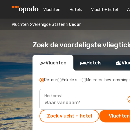
Vluchten
Hotels
Vlucht + hotel
A
Vluchten
Verenigde Staten
Cedar
Zoek de voordeligste vliegtic
Vluchten
Hotels
Vlu
Retour
Enkele reis
Meerdere bestemming
Herkomst
Zoek vlucht + hotel
Vluchten