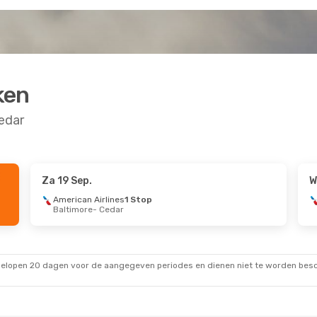
ken
edar
Za 19 Sep.
W
ep.
Zo 20 Sep.
- Ma 21 Sep.
American Airlines
1 Stop
Baltimore
- Cedar
Direct
American Airlines
1 Stop
Baltimore
- Cedar
Stop
American Airlines
Direct
Cedar
- Baltimore
gelopen 20 dagen voor de aangegeven periodes en dienen niet te worden besch