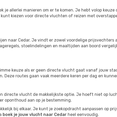
ek je allerlei manieren om er te komen. Je hebt volop keuze om
je kunt kiezen voor directe vluchten of reizen met overstap
ijen naar Cedar. Je vindt er zowel voordelige prijsvechter
ageregels, stoelindelingen en maaltijden aan boord vergelijke
imme keuze als er geen directe vlucht gaat vanaf jouw stad.
zijn. Deze routes gaan vaak meerdere keren per dag en kunnen
 een directe vlucht de makkelijkste optie. Je hoeft niet op l
er oponthoud aan op je bestemming.
kelijk bij elkaar. Je kunt je zoekopdracht aanpassen op prijs
na
boek je jouw vlucht naar Cedar
heel eenvoudig.