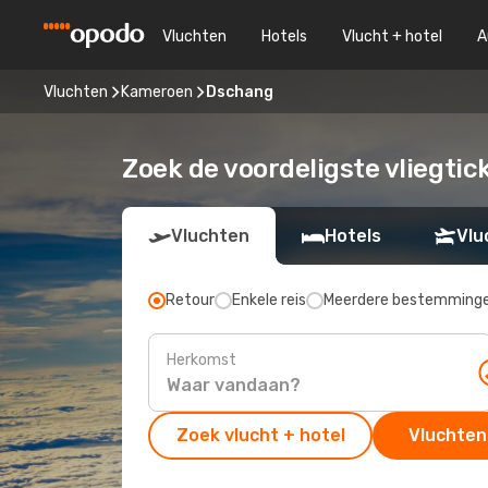
Vluchten
Hotels
Vlucht + hotel
A
Vluchten
Kameroen
Dschang
Zoek de voordeligste vliegti
Vluchten
Hotels
Vlu
Retour
Enkele reis
Meerdere bestemming
Herkomst
Zoek vlucht + hotel
Vluchten