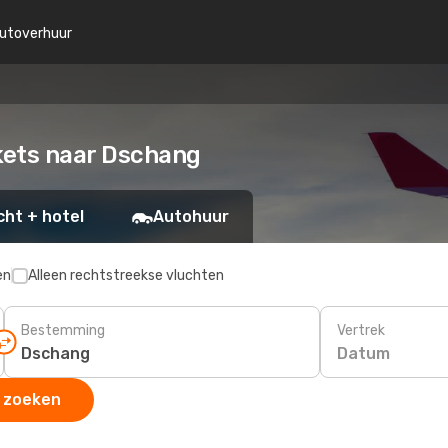
utoverhuur
ckets naar Dschang
cht + hotel
Autohuur
en
Alleen rechtstreekse vluchten
Bestemming
Vertrek
Datum
 zoeken