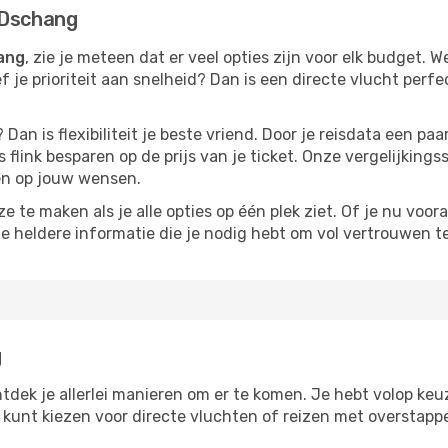
 Dschang
hang
, zie je meteen dat er veel opties zijn voor elk budget. We
ef je prioriteit aan snelheid? Dan is een directe vlucht perfe
? Dan is flexibiliteit je beste vriend. Door je reisdata een 
 flink besparen op de prijs van je ticket. Onze vergelijkings
men op jouw wensen.
 te maken als je alle opties op één plek ziet. Of je nu voora
de heldere informatie die je nodig hebt om vol vertrouwen t
g
tdek je allerlei manieren om er te komen. Je hebt volop keuze
je kunt kiezen voor directe vluchten of reizen met overstap