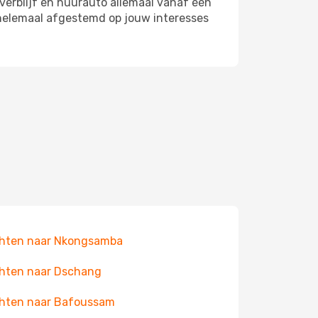
 verblijf en huurauto allemaal vanaf één
, helemaal afgestemd op jouw interesses
hten naar Nkongsamba
hten naar Dschang
hten naar Bafoussam