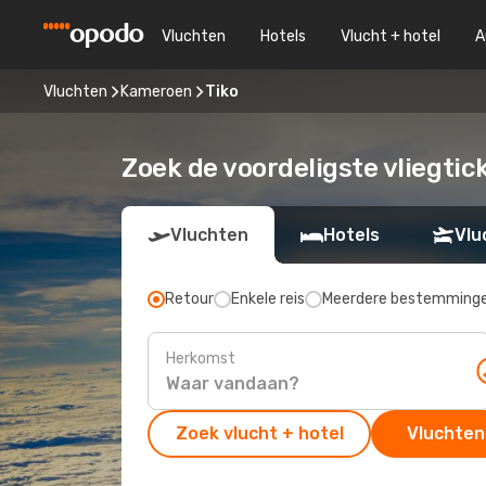
Vluchten
Hotels
Vlucht + hotel
A
Vluchten
Kameroen
Tiko
Zoek de voordeligste vliegtic
Vluchten
Hotels
Vlu
Retour
Enkele reis
Meerdere bestemming
Herkomst
Zoek vlucht + hotel
Vluchten