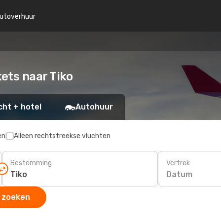
utoverhuur
kets naar Tiko
cht + hotel
Autohuur
en
Alleen rechtstreekse vluchten
Bestemming
Vertrek
Datum
 zoeken