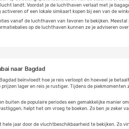
vlucht landt. Voordat je de luchthaven verlaat met je bagag
g activeren of een lokale simkaart kopen bij een van de wink
ties vanaf de luchthaven van tevoren te bekijken. Meestal z
formatiebalies op de luchthaven kunnen ze je adviseren ove
ubai naar Bagdad
agdad beïnvloedt hoe je reis verloopt én hoeveel je betaalt
 prijzen lager en reis je rustiger. Tijdens de piekmomenten
reizen buiten de populaire periodes een gemakkelijke manier o
astliggen, helpt het om vroeg te boeken. Zo ben je zeker van
hele jaar door de vluchtbeschikbaarheid te bekijken. Zo vin