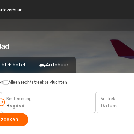
utoverhuur
dad
cht + hotel
Autohuur
en
Alleen rechtstreekse vluchten
Bestemming
Vertrek
Datum
 zoeken