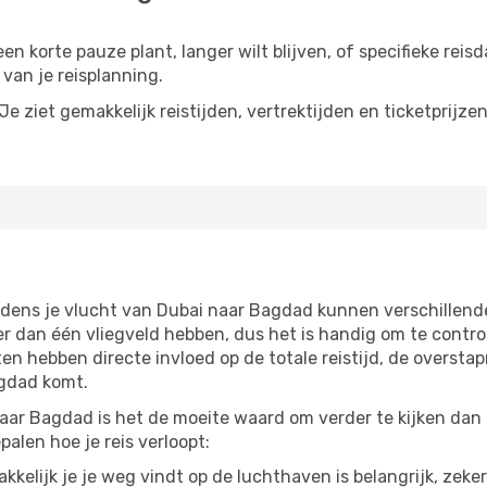
n korte pauze plant, langer wilt blijven, of specifieke reis
van je reisplanning.
e ziet gemakkelijk reistijden, vertrektijden en ticketprijze
jdens je vlucht van Dubai naar Bagdad kunnen verschillend
dan één vliegveld hebben, dus het is handig om te control
n hebben directe invloed op de totale reistijd, de oversta
agdad komt.
aar Bagdad is het de moeite waard om verder te kijken dan a
alen hoe je reis verloopt:
kelijk je je weg vindt op de luchthaven is belangrijk, zeker