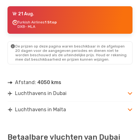
Zo 23 Aug.
Vr 21 Aug.
- Di 1 Sep.
Turkish Airlines
Turkish Airlines
1 Stop
1 Stop
DXB
DXB
- MLA
- MLA
Turkish Airlines
1 Stop
MLA
- DXB
De prijzen op deze pagina waren beschikbaar in de afgelopen
20 dagen voor de aangegeven periodes en dienen niet te
worden beschouwd als de uiteindelijke prijs. Houd er rekening
mee dat beschikbaarheid en prijzen kunnen wijzigen.
Afstand:
4050 kms
Luchthavens in Dubai
Luchthavens in Malta
Betaalbare vluchten van Dubai