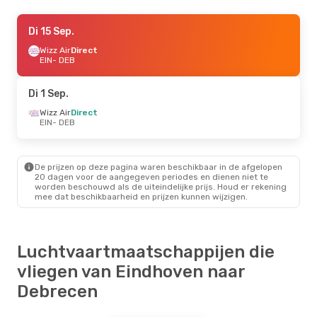
Za 26 Sep.
Di 15 Sep.
- Di 29 Sep.
Wizz Air
Wizz Air
Direct
Direct
EIN
EIN
- DEB
- DEB
Wizz Air
Direct
DEB
- EIN
Di 1 Sep.
Za 5 Sep.
Wizz Air
Direct
- Za 12 Sep.
EIN
- DEB
Wizz Air
Direct
EIN
- DEB
Wizz Air
Direct
DEB
- EIN
De prijzen op deze pagina waren beschikbaar in de afgelopen
20 dagen voor de aangegeven periodes en dienen niet te
worden beschouwd als de uiteindelijke prijs. Houd er rekening
Za 10 Okt.
- Za 17 Okt.
mee dat beschikbaarheid en prijzen kunnen wijzigen.
Wizz Air
Direct
EIN
- DEB
Wizz Air
Direct
DEB
- EIN
Luchtvaartmaatschappijen die
vliegen van Eindhoven naar
Di 25 Aug.
- Za 29 Aug.
Debrecen
Wizz Air
Direct
EIN
- DEB
Wizz Air
Direct