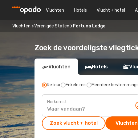
Vluchten
Hotels
Vlucht + hotel
A
Vluchten
Verenigde Staten
Fortuna Ledge
Zoek de voordeligste vliegti
Vluchten
Hotels
Vlu
Retour
Enkele reis
Meerdere bestemming
Herkomst
Zoek vlucht + hotel
Vluchten