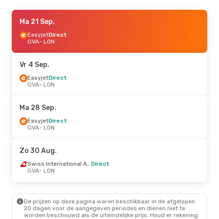
Vr 11 Sep.
Ma 21 Sep.
- Ma 14 Sep.
Easyjet
Easyjet
Direct
Direct
GVA
GVA
- LON
- LON
Easyjet
Direct
LON
- GVA
Vr 4 Sep.
Vr 9 Okt.
Easyjet
- Za 17 Okt.
Direct
GVA
- LON
Easyjet
Direct
GVA
- LON
Easyjet
Direct
Ma 28 Sep.
LON
- GVA
Easyjet
Direct
GVA
- LON
Do 17 Sep.
- Zo 20 Sep.
Easyjet
Direct
Zo 30 Aug.
GVA
- LON
Easyjet
Direct
Swiss International Air Lines
Direct
LON
- GVA
GVA
- LON
Vr 21 Aug.
- Ma 31 Aug.
De prijzen op deze pagina waren beschikbaar in de afgelopen
Easyjet
Direct
20 dagen voor de aangegeven periodes en dienen niet te
GVA
- LON
worden beschouwd als de uiteindelijke prijs. Houd er rekening
Easyjet
Direct