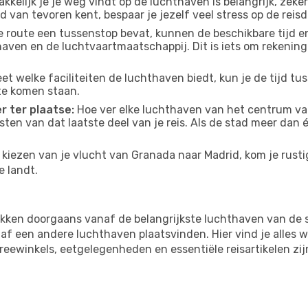
kelijk je je weg vindt op de luchthaven is belangrijk, zeker
d van tevoren kent, bespaar je jezelf veel stress op de reisd
e route een tussenstop bevat, kunnen de beschikbare tijd en
thaven en de luchtvaartmaatschappij. Dit is iets om rekening
eet welke faciliteiten de luchthaven biedt, kun je de tijd t
te komen staan.
r ter plaatse:
Hoe ver elke luchthaven van het centrum van
osten van dat laatste deel van je reis. Als de stad meer dan
kiezen van je vlucht van Granada naar Madrid, kom je rustig
e landt.
kken doorgaans vanaf de belangrijkste luchthaven van de 
f een andere luchthaven plaatsvinden. Hier vind je alles w
freewinkels, eetgelegenheden en essentiële reisartikelen zi