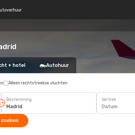
utoverhuur
adrid
cht + hotel
Autohuur
en
Alleen rechtstreekse vluchten
Bestemming
Vertrek
Datum
 zoeken