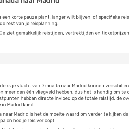
ranada naar Madrid
een korte pauze plant, langer wilt blijven, of specifieke re
e rest van je reisplanning.
e ziet gemakkelijk reistijden, vertrektijden en ticketprijze
jdens je vlucht van Granada naar Madrid kunnen verschillen
 meer dan één vliegveld hebben, dus het is handig om te co
tpunten hebben directe invloed op de totale reistijd, de o
 in Madrid komt.
 naar Madrid is het de moeite waard om verder te kijken dan
alen hoe je reis verloopt: