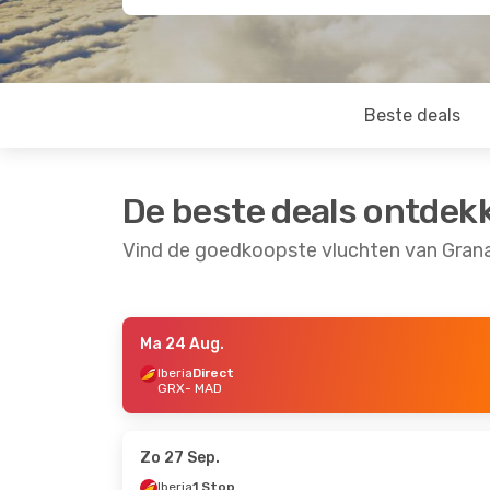
Beste deals
De beste deals ontdek
Vind de goedkoopste vluchten van Gran
Ma 24 Aug.
Ma 14 Sep.
- Ma 21 Sep.
Iberia
Direct
GRX
- MAD
Iberia
Direct
GRX
- MAD
Renfe
Direct
MAD
- GRX
Zo 27 Sep.
Iberia
1 Stop