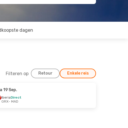
dkoopste dagen
Filteren op
Retour
Enkele reis
a 19 Sep.
Iberia
Direct
GRX
- MAD