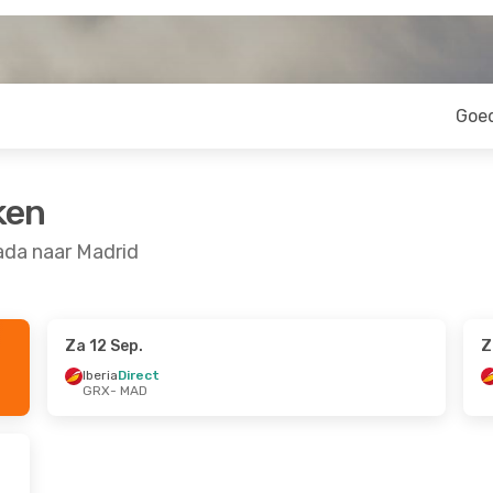
Goe
ken
ada naar Madrid
Za 12 Sep.
Z
Iberia
Direct
GRX
- MAD