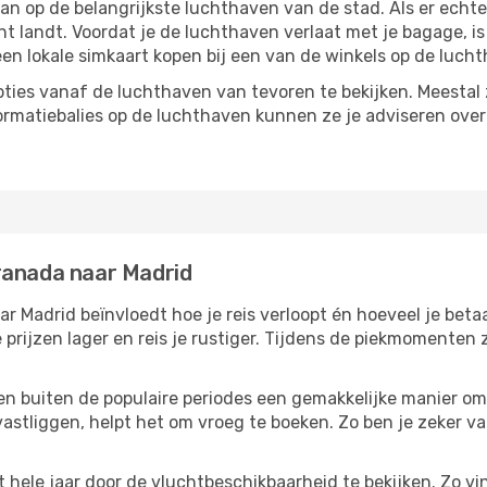
 op de belangrijkste luchthaven van de stad. Als er echter 
cht landt. Voordat je de luchthaven verlaat met je bagage, i
een lokale simkaart kopen bij een van de winkels op de luch
ties vanaf de luchthaven van tevoren te bekijken. Meestal z
formatiebalies op de luchthaven kunnen ze je adviseren ove
ranada naar Madrid
 Madrid beïnvloedt hoe je reis verloopt én hoeveel je betaa
 prijzen lager en reis je rustiger. Tijdens de piekmomenten
reizen buiten de populaire periodes een gemakkelijke manier o
astliggen, helpt het om vroeg te boeken. Zo ben je zeker van
hele jaar door de vluchtbeschikbaarheid te bekijken. Zo vin