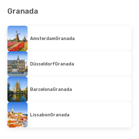
Granada
Amsterdam
Granada
Düsseldorf
Granada
Barcelona
Granada
Lissabon
Granada