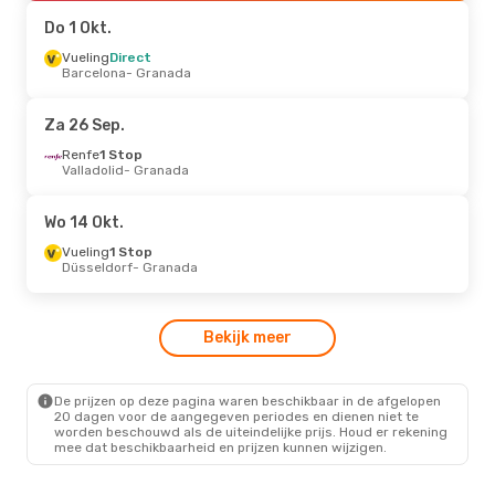
Granada
- Barcelona
Do 1 Okt.
Do 1 Okt.
Vueling
Direct
- Di 6 Okt.
Barcelona
- Granada
Vueling
Direct
Barcelona
- Granada
Air Europa
1 Stop
Za 26 Sep.
Granada
- Barcelona
Renfe
1 Stop
Valladolid
- Granada
Za 19 Sep.
- Di 22 Sep.
Vueling
Direct
Wo 14 Okt.
Barcelona
- Granada
Renfe
1 Stop
Vueling
1 Stop
Granada
- Barcelona
Düsseldorf
- Granada
Za 24 Okt.
- Wo 28 Okt.
Bekijk meer
Vueling
Direct
Barcelona
- Granada
Renfe
1 Stop
Granada
- Barcelona
De prijzen op deze pagina waren beschikbaar in de afgelopen
20 dagen voor de aangegeven periodes en dienen niet te
worden beschouwd als de uiteindelijke prijs. Houd er rekening
mee dat beschikbaarheid en prijzen kunnen wijzigen.