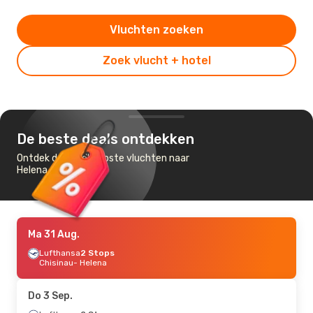
Vluchten zoeken
Zoek vlucht + hotel
De beste deals ontdekken
Ontdek de goedkoopste vluchten naar
Helena
Ma 31 Aug.
Lufthansa
2 Stops
Chisinau
- Helena
Do 3 Sep.