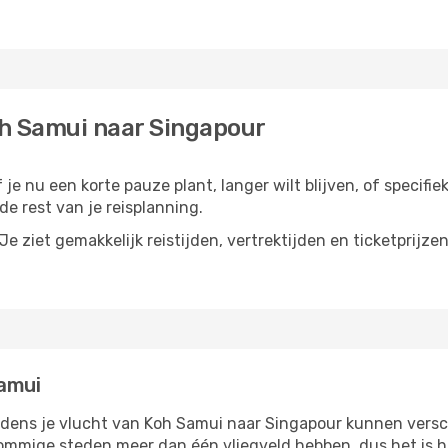
oh Samui naar Singapour
e nu een korte pauze plant, langer wilt blijven, of specifie
e rest van je reisplanning.
e ziet gemakkelijk reistijden, vertrektijden en ticketprijze
amui
jdens je vlucht van Koh Samui naar Singapour kunnen versch
ommige steden meer dan één vliegveld hebben, dus het is h