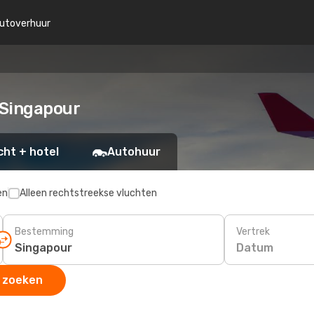
utoverhuur
 Singapour
cht + hotel
Autohuur
en
Alleen rechtstreekse vluchten
Bestemming
Vertrek
Datum
 zoeken