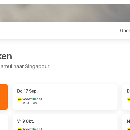
Goe
ken
Samui naar Singapour
Do 17 Sep.
D
19 Sep.
Wo 26 Aug.
- Wo 26 Aug.
Scoot
Direct
USM
- SIN
Scoot
Direct
USM
- SIN
Scoot
Direct
SIN
- USM
Vr 9 Okt.
M
Scoot
Direct