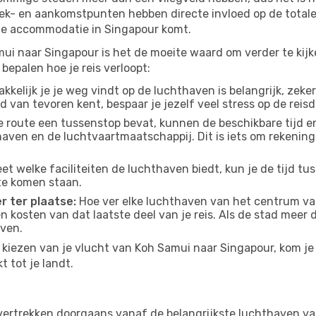
rek- en aankomstpunten hebben directe invloed op de totale
 je accommodatie in Singapour komt.
ui naar Singapour is het de moeite waard om verder te kijk
bepalen hoe je reis verloopt:
kelijk je je weg vindt op de luchthaven is belangrijk, zeker
d van tevoren kent, bespaar je jezelf veel stress op de reisd
e route een tussenstop bevat, kunnen de beschikbare tijd en
thaven en de luchtvaartmaatschappij. Dit is iets om rekening
eet welke faciliteiten de luchthaven biedt, kun je de tijd t
te komen staan.
r ter plaatse:
Hoe ver elke luchthaven van het centrum va
 en kosten van dat laatste deel van je reis. Als de stad meer
aven.
kiezen van je vlucht van Koh Samui naar Singapour, kom je r
 tot je landt.
ertrekken doorgaans vanaf de belangrijkste luchthaven va