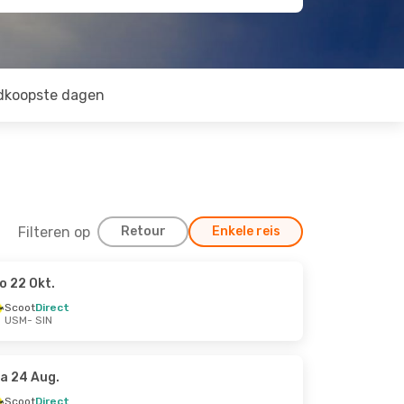
dkoopste dagen
Filteren op
Retour
Enkele reis
o 22 Okt.
Scoot
Direct
USM
- SIN
a 24 Aug.
Scoot
Direct