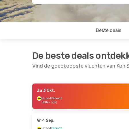
Beste deals
De beste deals ontdek
Vind de goedkoopste vluchten van Koh 
Za 3 Okt.
Vr 4 Sep.
- Zo 6 Sep.
Wo 16 Sep.
- Za 
Scoot
Direct
USM
- SIN
Scoot
Direct
Scoot
Direct
USM
- SIN
USM
- SIN
Scoot
Direct
Scoot
Direct
SIN
- USM
SIN
- USM
Vr 4 Sep.
Scoot
Direct