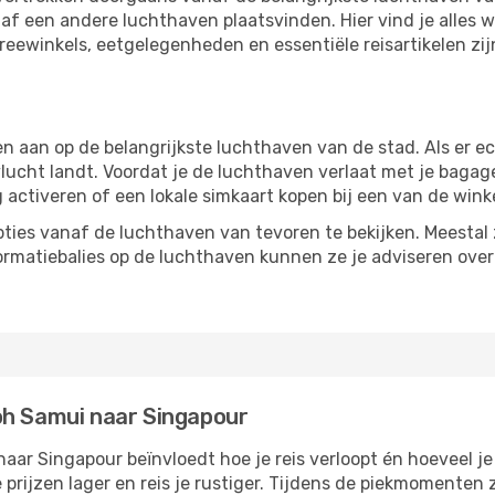
f een andere luchthaven plaatsvinden. Hier vind je alles w
freewinkels, eetgelegenheden en essentiële reisartikelen zi
aan op de belangrijkste luchthaven van de stad. Als er echt
vlucht landt. Voordat je de luchthaven verlaat met je bagag
g activeren of een lokale simkaart kopen bij een van de wink
ties vanaf de luchthaven van tevoren te bekijken. Meestal z
formatiebalies op de luchthaven kunnen ze je adviseren ove
oh Samui naar Singapour
ar Singapour beïnvloedt hoe je reis verloopt én hoeveel je 
 prijzen lager en reis je rustiger. Tijdens de piekmomenten