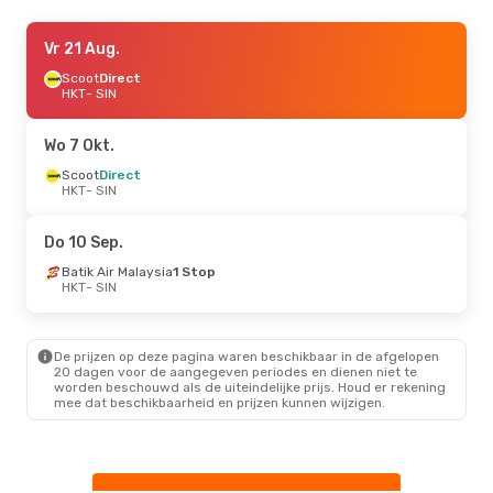
Za 22 Aug.
Vr 21 Aug.
- Za 22 Aug.
Scoot
Scoot
Direct
Direct
HKT
HKT
- SIN
- SIN
Scoot
Direct
SIN
- HKT
Wo 7 Okt.
Scoot
Direct
HKT
- SIN
Do 10 Sep.
Batik Air Malaysia
1 Stop
HKT
- SIN
De prijzen op deze pagina waren beschikbaar in de afgelopen
20 dagen voor de aangegeven periodes en dienen niet te
worden beschouwd als de uiteindelijke prijs. Houd er rekening
mee dat beschikbaarheid en prijzen kunnen wijzigen.