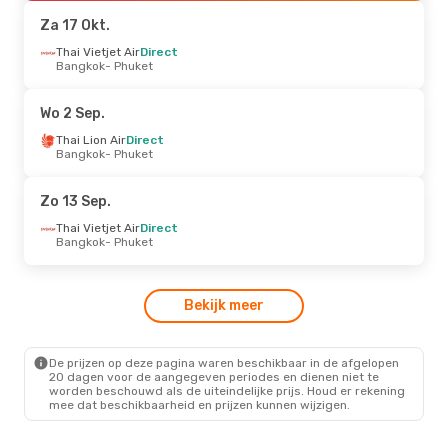
Phuket
- Bangkok
Za 17 Okt.
Vr 25 Sep.
Thai Vietjet Air
- Ma 28 Sep.
Direct
Bangkok
- Phuket
Thai Vietjet Air
Direct
Bangkok
- Phuket
Thai Vietjet Air
Direct
Wo 2 Sep.
Phuket
- Bangkok
Thai Lion Air
Direct
Bangkok
- Phuket
Vr 28 Aug.
- Zo 30 Aug.
Thai Vietjet Air
Direct
Zo 13 Sep.
Bangkok
- Phuket
Thai Lion Air
Direct
Thai Vietjet Air
Direct
Phuket
- Bangkok
Bangkok
- Phuket
Ma 2 Nov.
- Ma 2 Nov.
Bekijk meer
Thai Vietjet Air
Direct
Bangkok
- Phuket
Thai Vietjet Air
Direct
Phuket
- Bangkok
De prijzen op deze pagina waren beschikbaar in de afgelopen
20 dagen voor de aangegeven periodes en dienen niet te
worden beschouwd als de uiteindelijke prijs. Houd er rekening
mee dat beschikbaarheid en prijzen kunnen wijzigen.