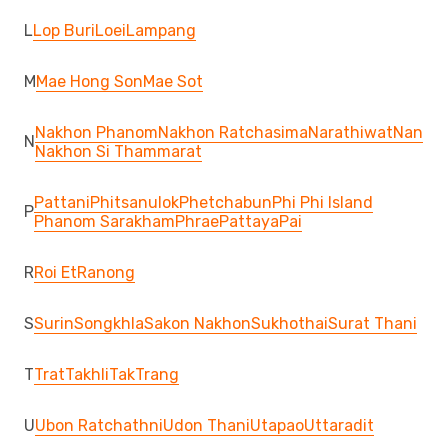
L
Lop Buri
Loei
Lampang
M
Mae Hong Son
Mae Sot
Nakhon Phanom
Nakhon Ratchasima
Narathiwat
Nan
N
Nakhon Si Thammarat
Pattani
Phitsanulok
Phetchabun
Phi Phi Island
P
Phanom Sarakham
Phrae
Pattaya
Pai
R
Roi Et
Ranong
S
Surin
Songkhla
Sakon Nakhon
Sukhothai
Surat Thani
T
Trat
Takhli
Tak
Trang
U
Ubon Ratchathni
Udon Thani
Utapao
Uttaradit