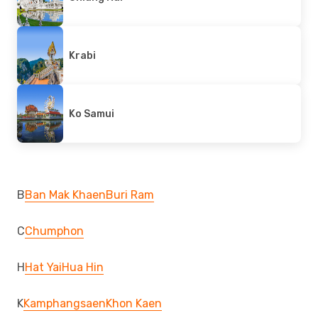
Krabi
Ko Samui
B
Ban Mak Khaen
Buri Ram
C
Chumphon
H
Hat Yai
Hua Hin
K
Kamphangsaen
Khon Kaen