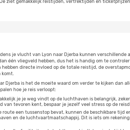
e ziet gemakkelijk reistijden, vertrektijden en ticketprijze
jdens je vlucht van Lyon naar Djerba kunnen verschillende a
 één vliegveld hebben, dus het is handig om te controlere
ebben directe invloed op de totale reistijd, de overstapmo
a komt.
r Djerba is het de moeite waard om verder te kijken dan all
alen hoe je reis verloopt:
kelijk je je weg vindt op de luchthaven is belangrijk, zeker
d van tevoren kent, bespaar je jezelf veel stress op de reisd
e route een tussenstop bevat, kunnen de beschikbare tijd en
thaven en de luchtvaartmaatschappij. Dit is iets om rekening