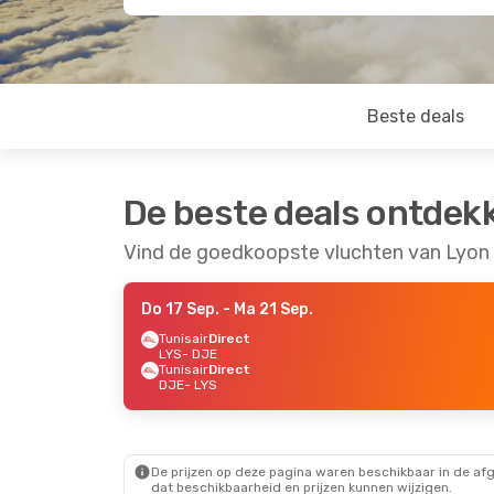
Beste deals
De beste deals ontdek
Vind de goedkoopste vluchten van Lyon 
Do 17 Sep.
- Ma 21 Sep.
Tunisair
Direct
LYS
- DJE
Tunisair
Direct
DJE
- LYS
De prijzen op deze pagina waren beschikbaar in de af
dat beschikbaarheid en prijzen kunnen wijzigen.