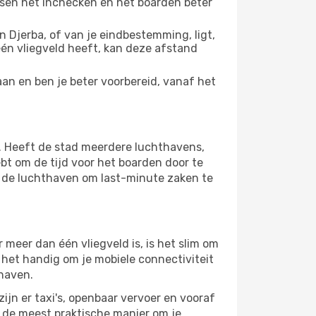
ussen het inchecken en het boarden beter
 Djerba, of van je eindbestemming, ligt,
 één vliegveld heeft, kan deze afstand
aan en ben je beter voorbereid, vanaf het
. Heeft de stad meerdere luchthavens,
bt om de tijd voor het boarden door te
op de luchthaven om last-minute zaken te
meer dan één vliegveld is, is het slim om
s het handig om je mobiele connectiviteit
thaven.
ijn er taxi's, openbaar vervoer en vooraf
r de meest praktische manier om je