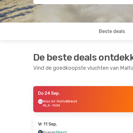
Beste deals
De beste deals ontdek
Vind de goedkoopste vluchten van Malt
Do 24 Sep.
Vr 11 Sep.
- Zo 13 Sep.
Do 17 Sep.
- Zo 20
Wizz Air Malta
Direct
MLA
- ROM
Wizz Air Malta
Direct
Wizz Air Malta
Dire
MLA
- ROM
MLA
- ROM
Wizz Air Malta
Direct
Wizz Air Malta
Dire
ROM
- MLA
ROM
- MLA
Vr 11 Sep.
Ryanair
Direct