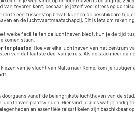
kelijk je je weg vindt op de luchthaven is belangrijk, zeker
d van tevoren kent, bespaar je jezelf veel stress op de reisd
e route een tussenstop bevat, kunnen de beschikbare tijd en
thaven en de luchtvaartmaatschappij. Dit is iets om rekening
eet welke faciliteiten de luchthaven biedt, kun je de tijd t
te komen staan.
r ter plaatse:
Hoe ver elke luchthaven van het centrum van
osten van dat laatste deel van je reis. Als de stad meer dan
kiezen van je vlucht van Malta naar Rome, kom je rustiger a
ndt.
 doorgaans vanaf de belangrijkste luchthaven van de stad
luchthaven plaatsvinden. Hier vind je alles wat je nodig he
tgelegenheden en essentiële reisartikelen zijn beschikbaar 