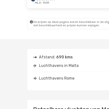
MLA
- ROM
Vr 28 Aug.
- Di 1 Sep.
Ryanair
Direct
MLA
- ROM
Ryanair
Direct
ROM
- MLA
De prijzen op deze pagina waren beschikbaar in de af
dat beschikbaarheid en prijzen kunnen wijzigen.
Afstand:
690 kms
Luchthavens in Malta
Luchthavens Rome