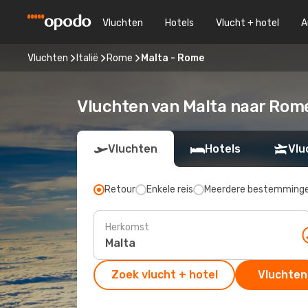
Vluchten
Hotels
Vlucht + hotel
A
Vluchten
Italië
Rome
Malta - Rome
Vluchten van Malta naar Rom
Vluchten
Hotels
Vlu
Retour
Enkele reis
Meerdere bestemming
Herkomst
Zoek vlucht + hotel
Vluchten