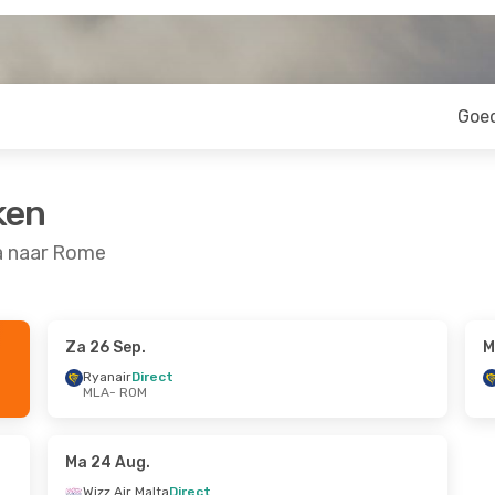
Goe
ken
a naar Rome
Za 26 Sep.
M
 Sep.
Do 1 Okt.
- Zo 4 Okt.
Ryanair
Direct
MLA
- ROM
ct
Ryanair
Direct
MLA
- ROM
ct
Ryanair
Direct
ROM
- MLA
Ma 24 Aug.
Wizz Air Malta
Direct