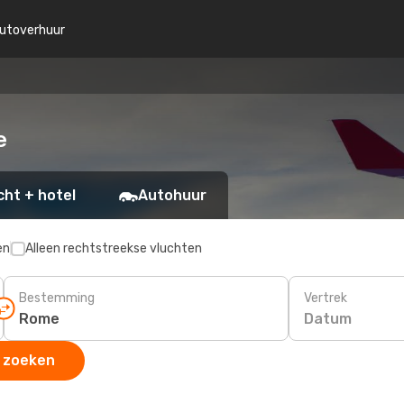
utoverhuur
e
cht + hotel
Autohuur
en
Alleen rechtstreekse vluchten
Bestemming
Vertrek
Datum
 zoeken