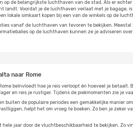
p de belangrijkste luchthaven van de stad. Als er echter m
cht landt. Voordat je de luchthaven verlaat met je bagage, i
een lokale simkaart kopen bij een van de winkels op de luch
ties vanaf de luchthaven van tevoren te bekijken. Meestal z
formatiebalies op de luchthaven kunnen ze je adviseren ove
alta naar Rome
ome beïnvloedt hoe je reis verloopt én hoeveel je betaalt. 
 lager en reis je rustiger. Tijdens de piekmomenten zie je v
reizen buiten de populaire periodes een gemakkelijke manier o
astliggen, helpt het om vroeg te boeken. Zo ben je zeker van
ele jaar door de vluchtbeschikbaarheid te bekijken. Zo vind