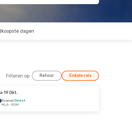
dkoopste dagen
Filteren op
Retour
Enkele reis
a 19 Okt.
Ryanair
Direct
MLA
- ROM