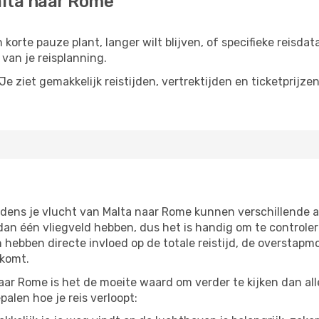
alta naar Rome
korte pauze plant, langer wilt blijven, of specifieke reisdat
van je reisplanning.
e ziet gemakkelijk reistijden, vertrektijden en ticketprijze
jdens je vlucht van Malta naar Rome kunnen verschillende a
 één vliegveld hebben, dus het is handig om te controlere
ebben directe invloed op de totale reistijd, de overstapmo
 komt.
aar Rome is het de moeite waard om verder te kijken dan all
alen hoe je reis verloopt: