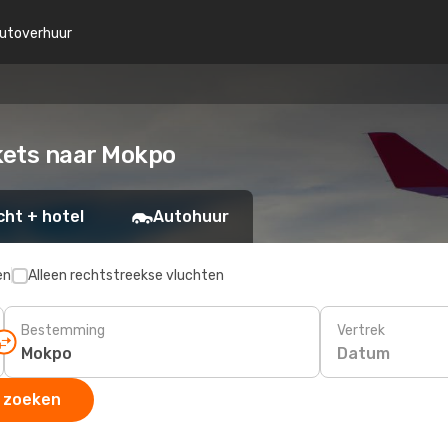
utoverhuur
ckets naar Mokpo
cht + hotel
Autohuur
en
Alleen rechtstreekse vluchten
Bestemming
Vertrek
Datum
 zoeken