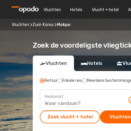
Vluchten
Hotels
Vlucht + hotel
A
Vluchten
Zuid-Korea
Mokpo
Zoek de voordeligste vliegti
Vluchten
Hotels
Vlu
Retour
Enkele reis
Meerdere bestemming
Herkomst
Zoek vlucht + hotel
Vluchten