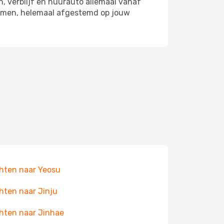
n, verblijf en huurauto allemaal vanaf
 samen, helemaal afgestemd op jouw
hten naar Yeosu
hten naar Jinju
hten naar Jinhae