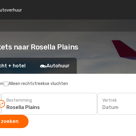
utoverhuur
ets naar Rosella Plains
cht + hotel
Autohuur
en
Alleen rechtstreekse vluchten
Bestemming
Vertrek
Datum
 zoeken