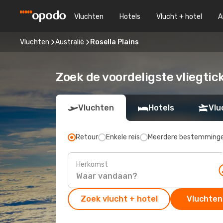
Vluchten
Hotels
Vlucht + hotel
A
Vluchten
Australië
Rosella Plains
Zoek de voordeligste vliegtick
Vluchten
Hotels
Vlu
Retour
Enkele reis
Meerdere bestemming
Herkomst
Zoek vlucht + hotel
Vluchten