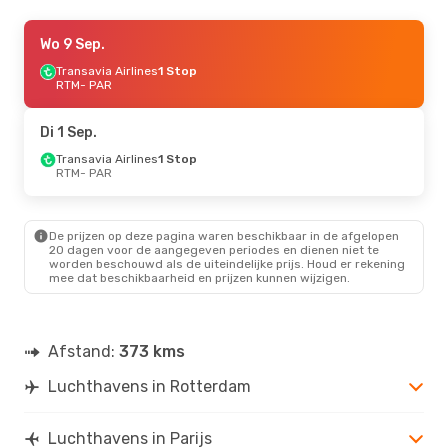
Ma 7 Sep.
Wo 9 Sep.
- Ma 14 Sep.
Transavia Airlines
Transavia Airlines
1 Stop
1 Stop
RTM
- PAR
RTM
- PAR
Transavia France
1 Stop
PAR
- RTM
Di 1 Sep.
Transavia Airlines
1 Stop
Do 27 Aug.
RTM
- PAR
- Wo 2 Sep.
Transavia Airlines
1 Stop
RTM
- PAR
De prijzen op deze pagina waren beschikbaar in de afgelopen
Vueling
1 Stop
20 dagen voor de aangegeven periodes en dienen niet te
PAR
- RTM
worden beschouwd als de uiteindelijke prijs. Houd er rekening
mee dat beschikbaarheid en prijzen kunnen wijzigen.
Afstand:
373 kms
Luchthavens in Rotterdam
Luchthavens in Parijs