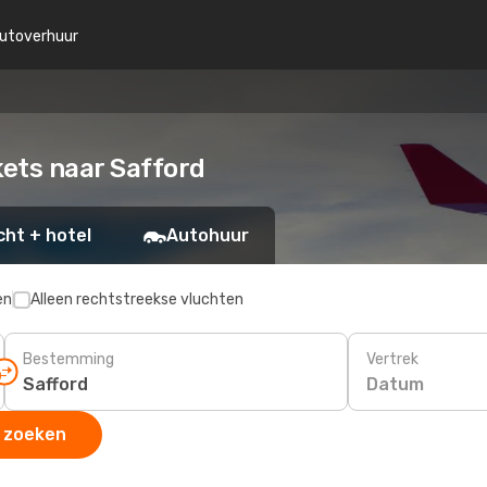
utoverhuur
kets naar Safford
cht + hotel
Autohuur
en
Alleen rechtstreekse vluchten
Bestemming
Vertrek
Datum
 zoeken