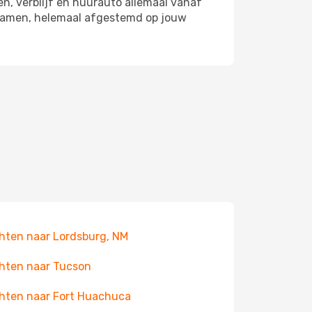
en, verblijf en huurauto allemaal vanaf
d samen, helemaal afgestemd op jouw
hten naar Lordsburg, NM
hten naar Tucson
hten naar Fort Huachuca