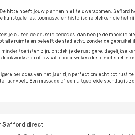
 De hitte hoeft jouw plannen niet te dwarsbomen. Safford h
 kunstgaleries, topmusea en historische plekken die het ri
Reis je buiten de drukste periodes, dan heb je de mooiste pl
t alle ruimte en beleeft de stad echt, zonder de gebruikelij
 minder toeristen zijn, ontdek je de rustigere, dagelijkse ka
n kookworkshop of dwaal je door wijken die je niet snel in re
tigere periodes van het jaar zijn perfect om echt tot rust 
ter aanvoelt. Een massage of een uitgebreide spa-dag is zove
r Safford direct