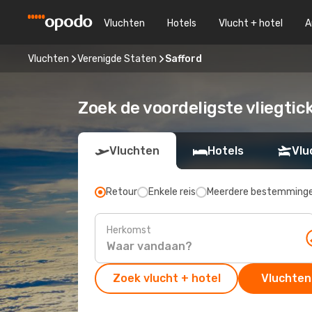
Vluchten
Hotels
Vlucht + hotel
A
Vluchten
Verenigde Staten
Safford
Zoek de voordeligste vliegtic
Vluchten
Hotels
Vlu
Retour
Enkele reis
Meerdere bestemming
Herkomst
Zoek vlucht + hotel
Vluchten