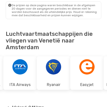
VCE
- AMS
De prijzen op deze pagina waren beschikbaar in de afgelopen
Easyjet
Direct
20 dagen voor de aangegeven periodes en dienen niet te
AMS
- VCE
worden beschouwd als de uiteindelijke prijs. Houd er rekening
mee dat beschikbaarheid en prijzen kunnen wijzigen.
Luchtvaartmaatschappijen die
vliegen van Venetië naar
Amsterdam
ines
ITA Airways
Ryanair
Easyjet