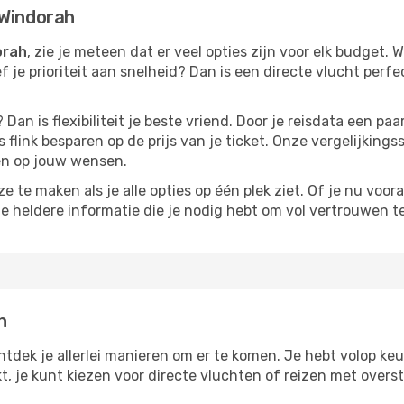
 Windorah
orah
, zie je meteen dat er veel opties zijn voor elk budget. W
ef je prioriteit aan snelheid? Dan is een directe vlucht perfe
? Dan is flexibiliteit je beste vriend. Door je reisdata een 
 flink besparen op de prijs van je ticket. Onze vergelijkings
men op jouw wensen.
 te maken als je alle opties op één plek ziet. Of je nu voora
de heldere informatie die je nodig hebt om vol vertrouwen t
h
ntdek je allerlei manieren om er te komen. Je hebt volop keuz
kt, je kunt kiezen voor directe vluchten of reizen met over