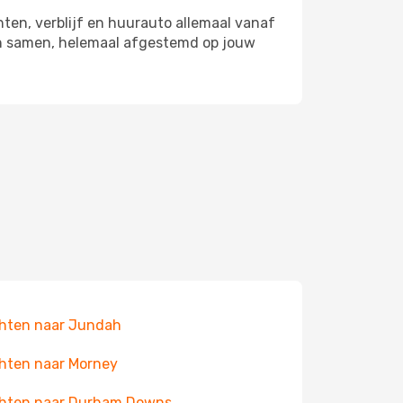
hten, verblijf en huurauto allemaal vanaf
rah samen, helemaal afgestemd op jouw
hten naar Jundah
hten naar Morney
chten naar Durham Downs