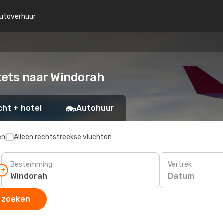
utoverhuur
kets naar Windorah
cht + hotel
Autohuur
en
Alleen rechtstreekse vluchten
Bestemming
Vertrek
Datum
 zoeken