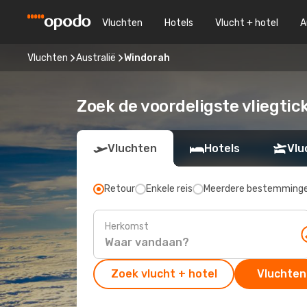
Vluchten
Hotels
Vlucht + hotel
A
Vluchten
Australië
Windorah
Zoek de voordeligste vliegtic
Vluchten
Hotels
Vlu
Retour
Enkele reis
Meerdere bestemming
Herkomst
Zoek vlucht + hotel
Vluchten