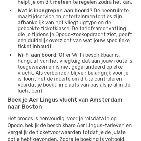
helpt je om dit meteen te regelen zodra het kan.
Wat is inbegrepen aan boord?
De beenruimte,
maaltijdservice en entertainmentopties zijn
afhankelijk van het vliegtuigtype en de
geboekte ticketklasse. De tariefsamenvatting
die je tijdens je Opodo-zoekopdracht ziet, geeft
een duidelijk overzicht van wat jouw specifieke
ticket inhoudt.
Wi-Fi aan boord:
Of er Wi-Fi beschikbaar is,
hangt af van het vliegtuig dat aan jouw route is
toegewezen en is niet gegarandeerd op elke
vlucht. Als verbonden blijven belangrijk voor je
is, loont het de moeite om dit te controleren
voordat je boekt, in plaats van pas als je al in de
lucht bent.
Boek je Aer Lingus vlucht van Amsterdam
naar Boston
Het proces is eenvoudig: voer je reisdata in op
Opodo, bekijk de beschikbare Aer Lingus-tarieven en
vergelijk de ticketvoorwaarden totdat je de juiste
optie hebt gevonden. Zodra je boeking is voltooid,