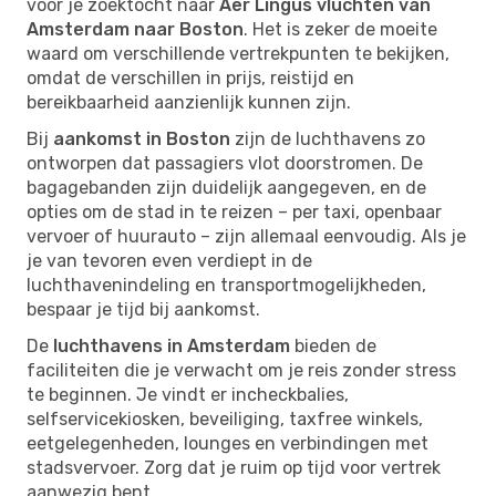
voor je zoektocht naar
Aer Lingus vluchten van
Amsterdam naar Boston
. Het is zeker de moeite
waard om verschillende vertrekpunten te bekijken,
omdat de verschillen in prijs, reistijd en
bereikbaarheid aanzienlijk kunnen zijn.
Bij
aankomst in Boston
zijn de luchthavens zo
ontworpen dat passagiers vlot doorstromen. De
bagagebanden zijn duidelijk aangegeven, en de
opties om de stad in te reizen – per taxi, openbaar
vervoer of huurauto – zijn allemaal eenvoudig. Als je
je van tevoren even verdiept in de
luchthavenindeling en transportmogelijkheden,
bespaar je tijd bij aankomst.
De
luchthavens in Amsterdam
bieden de
faciliteiten die je verwacht om je reis zonder stress
te beginnen. Je vindt er incheckbalies,
selfservicekiosken, beveiliging, taxfree winkels,
eetgelegenheden, lounges en verbindingen met
stadsvervoer. Zorg dat je ruim op tijd voor vertrek
aanwezig bent.