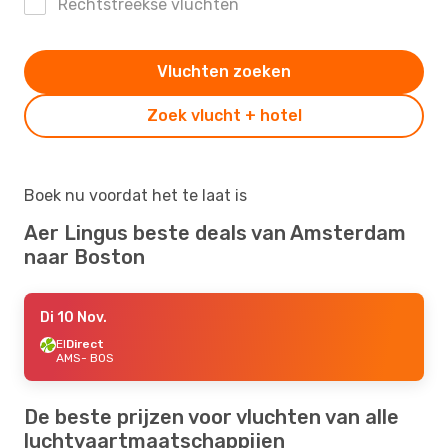
Rechtstreekse vluchten
Vluchten zoeken
Zoek vlucht + hotel
Boek nu voordat het te laat is
Aer Lingus beste deals van Amsterdam
naar Boston
Di 10 Nov.
EI
Direct
AMS
- BOS
De beste prijzen voor vluchten van alle
luchtvaartmaatschappijen