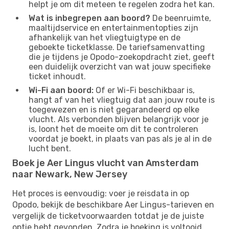
helpt je om dit meteen te regelen zodra het kan.
Wat is inbegrepen aan boord?
De beenruimte,
maaltijdservice en entertainmentopties zijn
afhankelijk van het vliegtuigtype en de
geboekte ticketklasse. De tariefsamenvatting
die je tijdens je Opodo-zoekopdracht ziet, geeft
een duidelijk overzicht van wat jouw specifieke
ticket inhoudt.
Wi-Fi aan boord:
Of er Wi-Fi beschikbaar is,
hangt af van het vliegtuig dat aan jouw route is
toegewezen en is niet gegarandeerd op elke
vlucht. Als verbonden blijven belangrijk voor je
is, loont het de moeite om dit te controleren
voordat je boekt, in plaats van pas als je al in de
lucht bent.
Boek je Aer Lingus vlucht van Amsterdam
naar Newark, New Jersey
Het proces is eenvoudig: voer je reisdata in op
Opodo, bekijk de beschikbare Aer Lingus-tarieven en
vergelijk de ticketvoorwaarden totdat je de juiste
optie hebt gevonden. Zodra je boeking is voltooid,