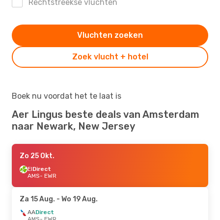
Rechtstreekse vluchten
Vluchten zoeken
Zoek vlucht + hotel
Boek nu voordat het te laat is
Aer Lingus beste deals van Amsterdam
naar Newark, New Jersey
Zo 25 Okt.
EI
Direct
AMS
- EWR
Za 15 Aug.
- Wo 19 Aug.
AA
Direct
AMS
- EWR