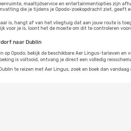
enruimte, maaltijdservice en entertainmentopties zijn afha
nvatting die je tijdens je Opodo-zoekopdracht ziet, geeft e
aar is, hangt af van het vliegtuig dat aan jouw route is to
jk voor je is, loont het de moeite om dit te controleren voorda
ldorf naar Dublin
 in op Opodo, bekijk de beschikbare Aer Lingus-tarieven en 
oeking is voltooid, ontvang je direct een volledig reisschem
 Dublin te reizen met Aer Lingus, zoek en boek dan vandaag