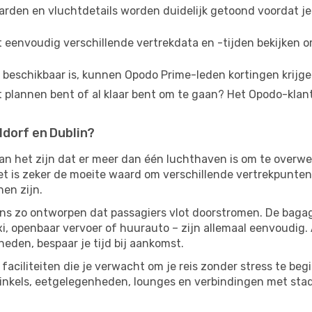
rden en vluchtdetails worden duidelijk getoond voordat je 
 eenvoudig verschillende vertrekdata en -tijden bekijken 
 beschikbaar is, kunnen Opodo Prime-leden kortingen krijg
et plannen bent of al klaar bent om te gaan? Het Opodo-klan
dorf en Dublin?
kan het zijn dat er meer dan één luchthaven is om te overw
et is zeker de moeite waard om verschillende vertrekpunten t
nen zijn.
ns zo ontworpen dat passagiers vlot doorstromen. De baga
xi, openbaar vervoer of huurauto – zijn allemaal eenvoudig. 
eden, bespaar je tijd bij aankomst.
faciliteiten die je verwacht om je reis zonder stress te beg
winkels, eetgelegenheden, lounges en verbindingen met stads