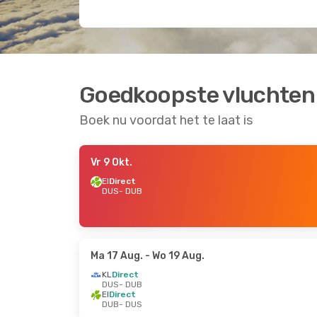
Goedkoopste vluchten 
Boek nu voordat het te laat is
Vr 9 Okt.
EI
Direct
DUS
- DUB
Ma 17 Aug.
- Wo 19 Aug.
KL
Direct
DUS
- DUB
EI
Direct
DUB
- DUS