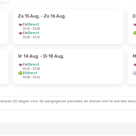
Za 15 Aug.
- Zo 16 Aug.
D
EW
Direct
DUS
- DUB
EW
Direct
DUB
- DUS
Vr 14 Aug.
- Di 18 Aug.
M
EW
Direct
DUS
- DUB
EI
Direct
DUB
- DUS
gelopen 20 dagen voor de aangegeven periodes en dienen niet te worden besch