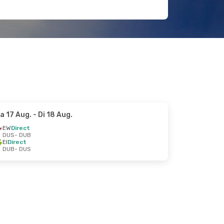
a 17 Aug.
- Di 18 Aug.
EW
Direct
DUS
- DUB
EI
Direct
DUB
- DUS