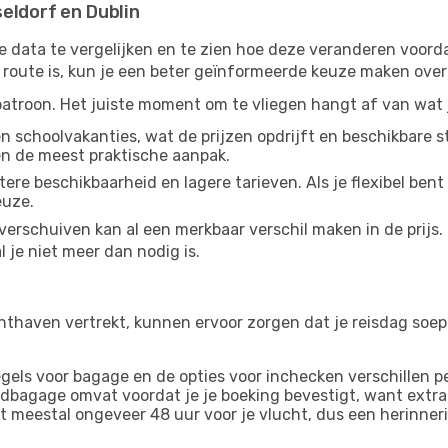
eldorf en Dublin
e data te vergelijken en te zien hoe deze veranderen voorda
route is, kun je een beter geïnformeerde keuze maken over 
patroon. Het juiste moment om te vliegen hangt af van wat ji
 schoolvakanties, wat de prijzen opdrijft en beschikbare st
en de meest praktische aanpak.
e beschikbaarheid en lagere tarieven. Als je flexibel bent i
euze.
verschuiven kan al een merkbaar verschil maken in de prijs
 je niet meer dan nodig is.
hthaven vertrekt, kunnen ervoor zorgen dat je reisdag soepel
gels voor bagage en de opties voor inchecken verschillen p
andbagage omvat voordat je je boeking bevestigt, want ext
 meestal ongeveer 48 uur voor je vlucht, dus een herinneri