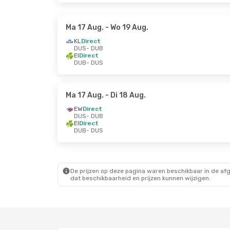
Ma 17 Aug.
- Wo 19 Aug.
KL
Direct
DUS
- DUB
EI
Direct
DUB
- DUS
Ma 17 Aug.
- Di 18 Aug.
EW
Direct
DUS
- DUB
EI
Direct
DUB
- DUS
De prijzen op deze pagina waren beschikbaar in de af
dat beschikbaarheid en prijzen kunnen wijzigen.