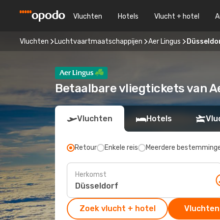
Vluchten
Hotels
Vlucht + hotel
A
Vluchten
Luchtvaartmaatschappijen
Aer Lingus
Düsseldor
Betaalbare vliegtickets van A
Vluchten
Hotels
Vlu
Retour
Enkele reis
Meerdere bestemming
Herkomst
Zoek vlucht + hotel
Vluchten