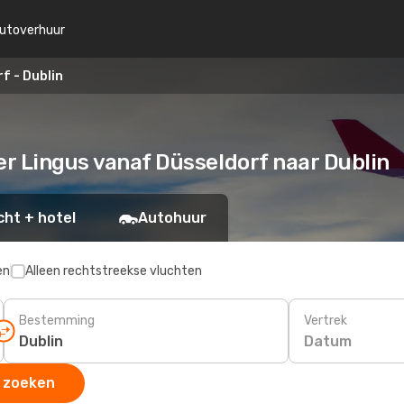
utoverhuur
f - Dublin
er Lingus vanaf Düsseldorf naar Dublin
cht + hotel
Autohuur
en
Alleen rechtstreekse vluchten
Bestemming
Vertrek
Datum
 zoeken