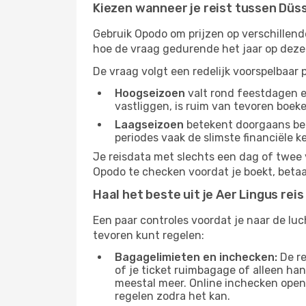
Kiezen wanneer je reist tussen Düss
Gebruik Opodo om prijzen op verschillend
hoe de vraag gedurende het jaar op deze 
De vraag volgt een redelijk voorspelbaar 
Hoogseizoen
valt rond feestdagen en
vastliggen, is ruim van tevoren boek
Laagseizoen
betekent doorgaans beter
periodes vaak de slimste financiële k
Je reisdata met slechts een dag of twee 
Opodo te checken voordat je boekt, betaal
Haal het beste uit je Aer Lingus reis
Een paar controles voordat je naar de luc
tevoren kunt regelen:
Bagagelimieten en inchecken:
De re
of je ticket ruimbagage of alleen h
meestal meer. Online inchecken opent
regelen zodra het kan.