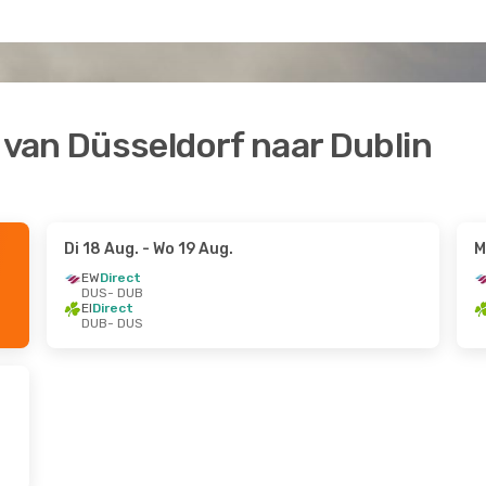
van Düsseldorf naar Dublin
Di 18 Aug.
- Wo 19 Aug.
M
EW
Direct
DUS
- DUB
EI
Direct
DUB
- DUS