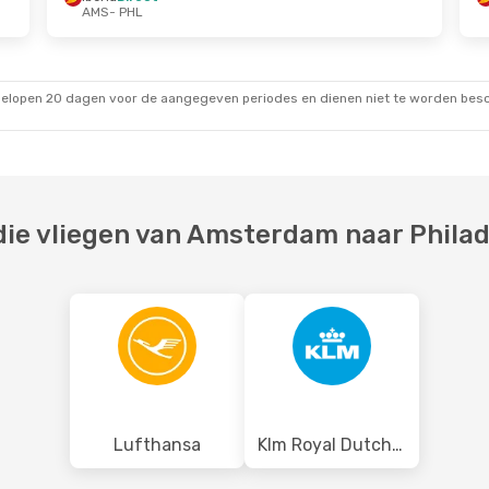
AMS
- PHL
.
Di 25 Aug.
- Di 1 Sep.
top
Iberia
Direct
AMS
- PHL
top
Iberia
Direct
PHL
- AMS
gelopen 20 dagen voor de aangegeven periodes en dienen niet te worden besch
ie vliegen van Amsterdam naar Philad
Lufthansa
Klm Royal Dutch Airlines