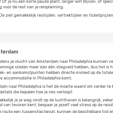
Of je nu een korte pauze plant, langer wilt blijven, of speci
 voor de rest van je reisplanning.
e ziet gemakkelijk reistijden, vertrektijden en ticketprijze
sterdam
jdens je vlucht van Amsterdam naar Philadelphia kunnen ver
ommige steden meer dan één vliegveld hebben, dus het is h
rek- en aankomstpunten hebben directe invloed op de totale
 je accommodatie in Philadelphia komt.
am naar Philadelphia is het de moeite waard om verder te ki
tails die bepalen hoe je reis verloopt:
kelijk je je weg vindt op de luchthaven is belangrijk, zeker
d van tevoren kent, bespaar je jezelf veel stress op de reisd
e route een tussenstop bevat, kunnen de beschikbare tijd en