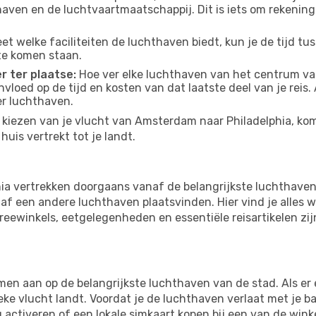
thaven en de luchtvaartmaatschappij. Dit is iets om rekening
eet welke faciliteiten de luchthaven biedt, kun je de tijd t
te komen staan.
r ter plaatse:
Hoe ver elke luchthaven van het centrum van
nvloed op de tijd en kosten van dat laatste deel van je reis.
er luchthaven.
kiezen van je vlucht van Amsterdam naar Philadelphia, kom 
uis vertrekt tot je landt.
a vertrekken doorgaans vanaf de belangrijkste luchthaven
f een andere luchthaven plaatsvinden. Hier vind je alles w
freewinkels, eetgelegenheden en essentiële reisartikelen zi
en aan op de belangrijkste luchthaven van de stad. Als er e
ieke vlucht landt. Voordat je de luchthaven verlaat met je b
g activeren of een lokale simkaart kopen bij een van de wink