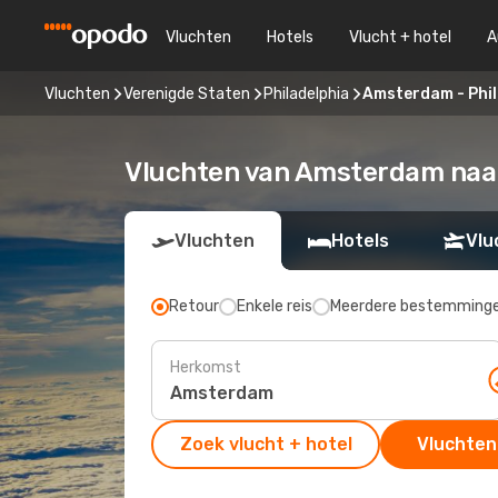
Vluchten
Hotels
Vlucht + hotel
A
Vluchten
Verenigde Staten
Philadelphia
Amsterdam - Phil
Vluchten van Amsterdam naar
Vluchten
Hotels
Vlu
Retour
Enkele reis
Meerdere bestemming
Herkomst
Zoek vlucht + hotel
Vluchten