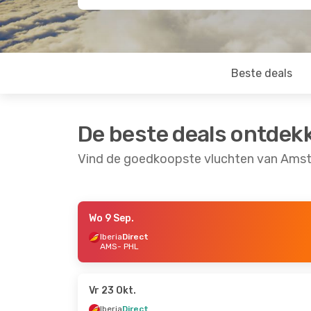
Beste deals
De beste deals ontdek
Vind de goedkoopste vluchten van Amst
Wo 9 Sep.
Do 8 Okt.
- Wo 14 Okt.
Wo 21 Okt.
- Zo 1 No
Iberia
Direct
AMS
- PHL
JetBlue Airways
1 Stop
Iberia
Direct
AMS
- PHL
AMS
- PHL
JetBlue Airways
1 Stop
Iberia
Direct
PHL
- AMS
PHL
- AMS
Vr 23 Okt.
Iberia
Direct