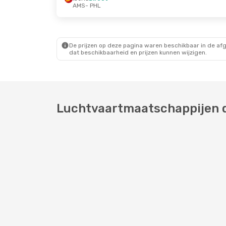
AMS
- PHL
Vr 18 Sep.
- Di 22 Sep.
Do 3 Sep.
- Wo 9 Sep
Iberia
Direct
JetBlue Airways
1 S
AMS
- PHL
AMS
- PHL
Iberia
Direct
JetBlue Airways
1 S
PHL
- AMS
PHL
- AMS
De prijzen op deze pagina waren beschikbaar in de af
dat beschikbaarheid en prijzen kunnen wijzigen.
Luchtvaartmaatschappijen d