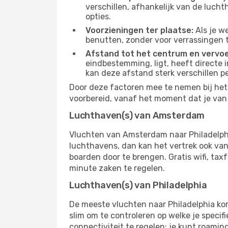
verschillen, afhankelijk van de luch
opties.
Voorzieningen ter plaatse:
Als je w
benutten, zonder voor verrassingen 
Afstand tot het centrum en vervoe
eindbestemming, ligt, heeft directe i
kan deze afstand sterk verschillen p
Door deze factoren mee te nemen bij het 
voorbereid, vanaf het moment dat je van h
Luchthaven(s) van Amsterdam
Vluchten van Amsterdam naar Philadelphi
luchthavens, dan kan het vertrek ook vana
boarden door te brengen. Gratis wifi, tax
minute zaken te regelen.
Luchthaven(s) van Philadelphia
De meeste vluchten naar Philadelphia kom
slim om te controleren op welke je specif
connectiviteit te regelen: je kunt roamin