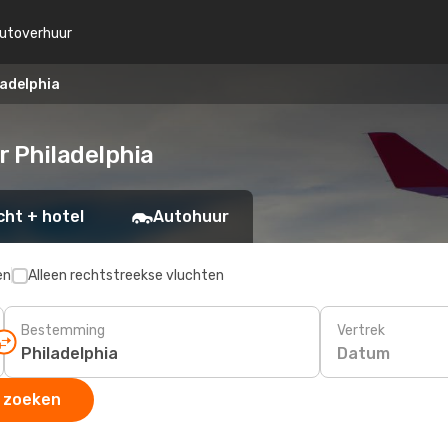
utoverhuur
adelphia
 Philadelphia
cht + hotel
Autohuur
en
Alleen rechtstreekse vluchten
Bestemming
Vertrek
Datum
 zoeken