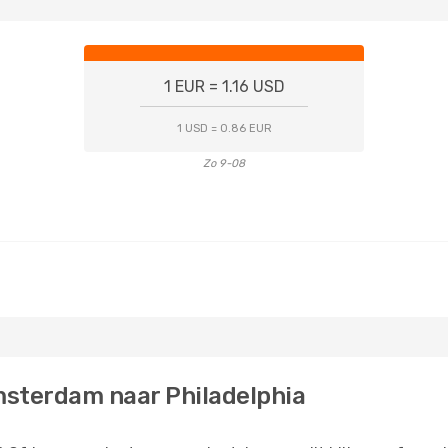
1 EUR = 1.16 USD
1 USD = 0.86 EUR
Zo 9-08
msterdam naar Philadelphia