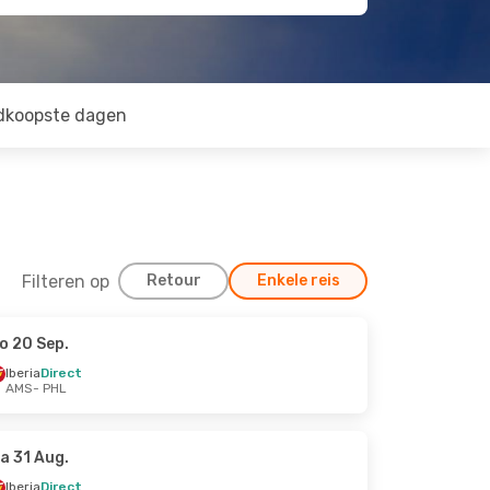
dkoopste dagen
Filteren op
Retour
Enkele reis
o 20 Sep.
Iberia
Direct
AMS
- PHL
a 31 Aug.
Iberia
Direct