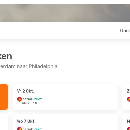
Goe
ken
erdam naar Philadelphia
Vr 2 Okt.
Z
v.
Vr 2 Okt.
- Vr 9 Okt.
Iberia
Direct
AMS
- PHL
Iberia
Direct
AMS
- PHL
Iberia
Direct
PHL
- AMS
Wo 7 Okt.
M
Iberia
Direct